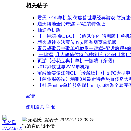
相关帖子
君天下OL单机版 仿魔兽世界经典游戏 防沉
逆天海地全民奇迹143红装特色版
仙逆单机版
【一键端·免DBC】【追风传奇·暗黑版】单
烈火战神器法宝传奇pc网游网页单机版
青云战歌云中歌单机傻瓜一键端+架设教程+
[一键端] 凡人修仙传特色独家版 [GOM引擎]
页游【葵花宝典】单机一键端（亲测）
2017剑侠世界2VM单机端
宝端新笑傲江湖OL【珍藏版】 中文PC大型
【商业服务端】亲测8月最新特色热血传奇大型
【神启online单机服务端】unity3d端游全
回复
使用道具
举报
无名氏
发表于 2016-3-1 17:39:28
无名氏
写的真的很不错
27.22.87.x