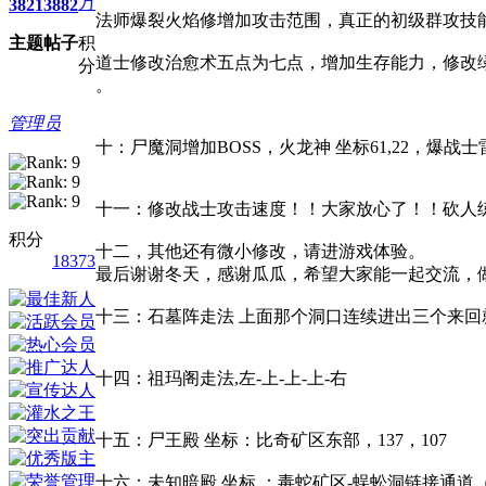
万
3821
3882
法师爆裂火焰修增加攻击范围，真正的初级群攻技
主题
帖子
积
道士修改治愈术五点为七点，增加生存能力，修改
分
。
管理员
十：尸魔洞增加BOSS，火龙神 坐标61,22，爆
十一：修改战士攻击速度！！大家放心了！！砍人
积分
十二，其他还有微小修改，请进游戏体验。
18373
最后谢谢冬天，感谢瓜瓜，希望大家能一起交流，
十三：石墓阵走法 上面那个洞口连续进出三个来回
十四：祖玛阁走法,左-上-上-上-右
十五：尸王殿 坐标：比奇矿区东部，137，107
十六：未知暗殿 坐标 ：毒蛇矿区-蜈蚣洞链接通道（