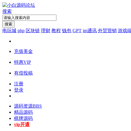
搜索
搜索
电玩城
php
区块链
理财
教程
钱包
GPT
im通讯
外贸营销
游戏
充值美金
特惠VIP
有偿投稿
注册
登录
源码资源
BBS
精品源码
棋牌源码
vip开通