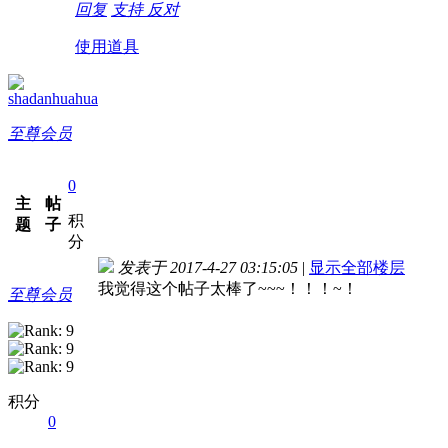
回复
支持
反对
使用道具
shadanhuahua
至尊会员
0
主
帖
积
题
子
分
发表于 2017-4-27 03:15:05
|
显示全部楼层
我觉得这个帖子太棒了~~~！！！~！
至尊会员
积分
0