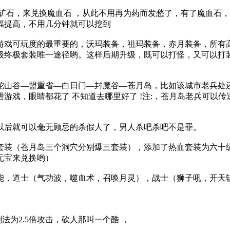
挖矿石，来兑换魔血石 ，从此不用再为药而发愁了，有了魔血石
幅提高，不用几分钟就可以挖到
高游戏可玩度的最重要的，沃玛装备，祖玛装备，赤月装备，所有
级终极套装唯一途径哟。这样后期升级，既可以打怪，又可以打
蛇山谷—盟重省—白日门—封魔谷—苍月岛，比如该城市老兵处
游戏，眼睛都花了 不知道去哪里好了 !注:，苍月岛老兵可以
，以后就可以毫无顾忌的杀假人了，男人杀吧杀吧不是罪。
套装（苍月岛三个洞穴分别爆三套装），添加了热血套装为六十
元宝来兑换哟）
能，道士（气功波，噬血术，召唤月灵），战士（狮子吼，开天
法为2.5倍攻击，砍人那叫一个酷 ，