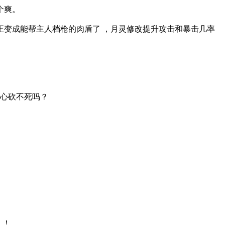
个爽。
正变成能帮主人档枪的肉盾了 ，月灵修改提升攻击和暴击几率
担心砍不死吗？
！！