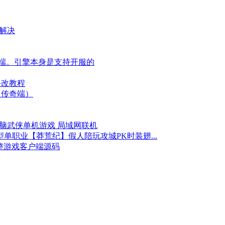
迷解决
机端。引擎本身是支持开服的
修改教程
（传奇端）
电脑武侠单机游戏 局域网联机
单职业【莽荒纪】假人陪玩攻城PK时装翅...
套完整游戏客户端源码