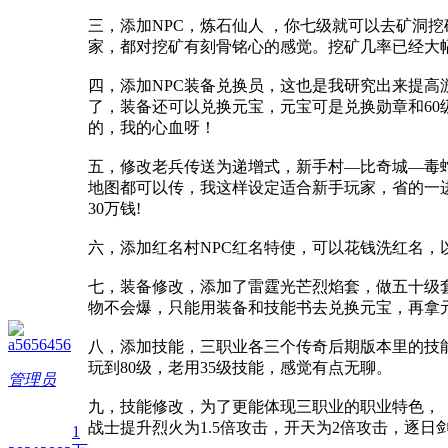
三，添加NPC，炼石仙人 ，你七级就可以去矿洞
家，都对挖矿有刻骨铭心的感觉。挖矿几率已经大
四，添加NPC装备兑换员，这也是我研究出来提
了，装备还可以兑换元宝，元宝可是兑换勋章和60
的，我的心血呀！
五，修改老兵传送为递增式，新手村—比奇城—毒
地图都可以传，我这样设定适合新手玩家，省的一进
30万钱!
六，添加红名村NPC红名特使，可以花钱洗红名
七，装备修改，添加了雷霆光芒烈焰套，做五十级
物不会爆，只能用装备和技能书去兑换元宝，再拿
a5656456
八，添加技能，三职业各三个传奇后期版本里的技
玩到80级，老用35级技能，感觉有点无聊。
管理员
九，技能修改，为了更能体现三职业的职业特色，
战士提升烈火为1.5倍攻击，开天为2倍攻击，逐日剑
1