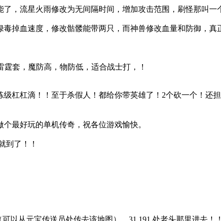
能了，流星火雨修改为无间隔时间，增加攻击范围，刷怪那叫一
绿毒掉血速度，修改骷髅能带两只，而神兽修改血量和防御，真
战士雷霆套，魔防高，物防低，适合战士打，！
练级杠杠滴！！至于杀假人！都给你带英雄了！2个砍一个！还
做个最好玩的单机传奇，祝各位游戏愉快。
就到了！！
可以从元宝传送员处传去该地图），31,191 处老头那里进去！