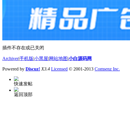
插件不存在或已关闭
Archiver
|
手机版
|
小黑屋
|
网站地图
|
小白源码网
Powered by
Discuz!
X3.4
Licensed
© 2001-2013
Comsenz Inc.
快速发帖
返回顶部