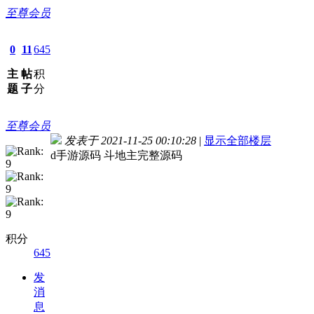
至尊会员
0
11
645
主
帖
积
题
子
分
至尊会员
发表于 2021-11-25 00:10:28
|
显示全部楼层
d手游源码 斗地主完整源码
积分
645
发
消
息