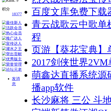
百度文库免费下载器 PC
积分
18377
青云战歌云中歌单
程
页游【葵花宝典】
2017剑侠世界2V
萌鑫达直播系统源码 A
发消
息
播app软件
长沙麻将 三公 斗