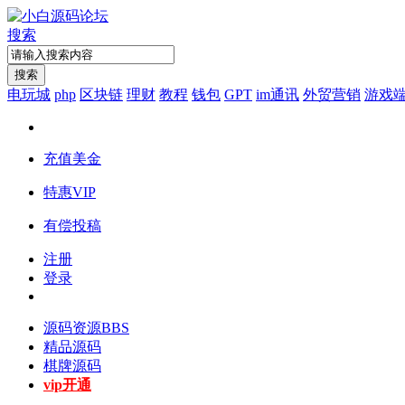
搜索
搜索
电玩城
php
区块链
理财
教程
钱包
GPT
im通讯
外贸营销
游戏
充值美金
特惠VIP
有偿投稿
注册
登录
源码资源
BBS
精品源码
棋牌源码
vip开通