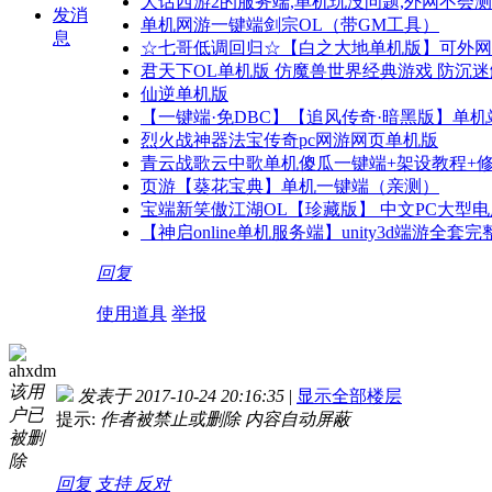
大话西游2的服务端,单机玩没问题,外网不会
发消
单机网游一键端剑宗OL（带GM工具）
息
☆七哥低调回归☆【白之大地单机版】可外网
君天下OL单机版 仿魔兽世界经典游戏 防沉
仙逆单机版
【一键端·免DBC】【追风传奇·暗黑版】单
烈火战神器法宝传奇pc网游网页单机版
青云战歌云中歌单机傻瓜一键端+架设教程+
页游【葵花宝典】单机一键端（亲测）
宝端新笑傲江湖OL【珍藏版】 中文PC大型
【神启online单机服务端】unity3d端游全
回复
使用道具
举报
ahxdm
该用
发表于 2017-10-24 20:16:35
|
显示全部楼层
户已
提示:
作者被禁止或删除 内容自动屏蔽
被删
除
回复
支持
反对