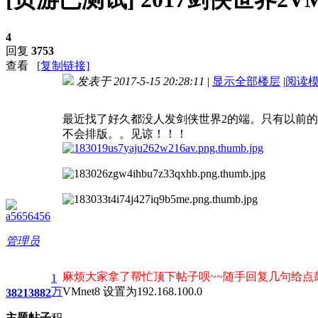
4
回复
3753
查看
[复制链接]
发表于 2017-5-15 20:28:11
|
显示全部楼层
|
阅读
进入图片模式
最近找了好久都没人发剑侠世界2的端。只有以前
不会排版。。见谅！！！
a5656456
管理员
麻烦大家拿了帮忙顶下帖子呗~~随手回复几句给
1
万
VMnet8 设置为192.168.100.0
3821
3882
主题
帖子
积