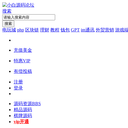
搜索
搜索
电玩城
php
区块链
理财
教程
钱包
GPT
im通讯
外贸营销
游戏
充值美金
特惠VIP
有偿投稿
注册
登录
源码资源
BBS
精品源码
棋牌源码
vip开通