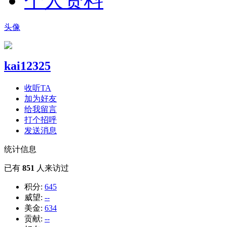
个人资料
头像
kai12325
收听TA
加为好友
给我留言
打个招呼
发送消息
统计信息
已有
851
人来访过
积分:
645
威望:
--
美金:
634
贡献:
--