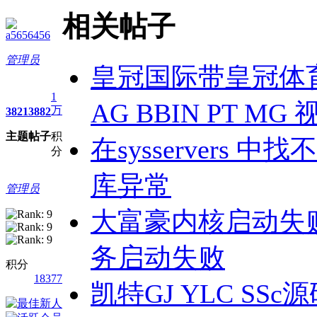
相关帖子
a5656456
管理员
皇冠国际带皇冠体
1
AG BBIN PT M
万
3821
3882
主题
帖子
积
在sysservers 中
分
库异常
管理员
大富豪内核启动失
务启动失败
积分
18377
凯特GJ YLC S