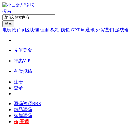
搜索
搜索
电玩城
php
区块链
理财
教程
钱包
GPT
im通讯
外贸营销
游戏
充值美金
特惠VIP
有偿投稿
注册
登录
源码资源
BBS
精品源码
棋牌源码
vip开通