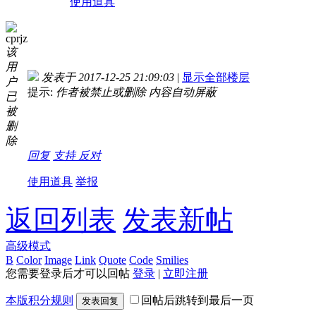
使用道具
cprjz
该
用
发表于 2017-12-25 21:09:03
|
显示全部楼层
户
提示:
作者被禁止或删除 内容自动屏蔽
已
被
删
除
回复
支持
反对
使用道具
举报
返回列表
发表新帖
高级模式
B
Color
Image
Link
Quote
Code
Smilies
您需要登录后才可以回帖
登录
|
立即注册
本版积分规则
回帖后跳转到最后一页
发表回复