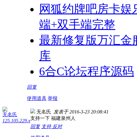
网狐约牌吧房卡娱乐
端+双手端完整
最新修复版万汇金服
库
6合C论坛程序源码
回复
使用道具
举报
无名氏
发表于 2016-3-23 20:08:41
无名氏
支持一下
福建泉州人
125.105.229.x
回复
支持
反对