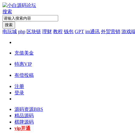
搜索
搜索
电玩城
php
区块链
理财
教程
钱包
GPT
im通讯
外贸营销
游戏
充值美金
特惠VIP
有偿投稿
注册
登录
源码资源
BBS
精品源码
棋牌源码
vip开通