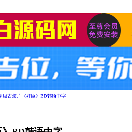
限制级古装片《奸臣》BD韩语中字
臣》BD韩语中字