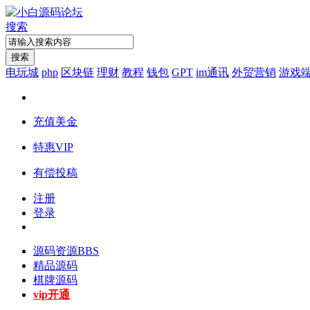
搜索
搜索
电玩城
php
区块链
理财
教程
钱包
GPT
im通讯
外贸营销
游戏
充值美金
特惠VIP
有偿投稿
注册
登录
源码资源
BBS
精品源码
棋牌源码
vip开通