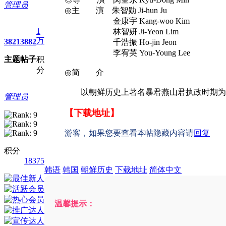
管理员
◎主 演 朱智勋 Ji-hun Ju
金康宇 Kang-woo Kim
1
林智妍 Ji-Yeon Lim
万
3821
3882
千浩振 Ho-jin Jeon
李宥英 You-Young Lee
主题
帖子
积
分
◎简 介
以朝鲜历史上著名暴君燕山君执政时期为背
管理员
【下载地址】
游客，如果您要查看本帖隐藏内容请
回复
积分
18375
韩语
韩国
朝鲜历史
下载地址
简体中文
温馨提示：