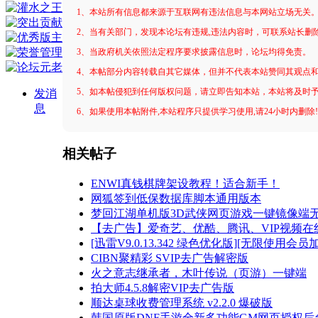
1、本站所有信息都来源于互联网有违法信息与本网站立场无关
2、当有关部门，发现本论坛有违规,违法内容时，可联系站长删
3、当政府机关依照法定程序要求披露信息时，论坛均得免责。
4、本帖部分内容转载自其它媒体，但并不代表本站赞同其观点
5、如本帖侵犯到任何版权问题，请立即告知本站，本站将及时
发消
息
6、如果使用本帖附件,本站程序只提供学习使用,请24小时内删除
相关帖子
ENWI真钱棋牌架设教程！适合新手！
网狐签到低保数据库脚本通用版本
梦回江湖单机版3D武侠网页游戏一键镜像端
【去广告】爱奇艺、优酷、腾讯、VIP视频在
[迅雷V9.0.13.342 绿色优化版][无限使用会员
CIBN聚精彩 SVIP去广告解密版
火之意志继承者，木叶传说（页游）一键端
拍大师4.5.8解密VIP去广告版
顺达桌球收费管理系统 v2.2.0 爆破版
韩国原版DNF手游全新多功能GM网页授权后台