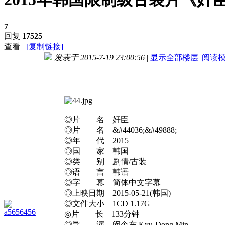
7
回复
17525
查看
[复制链接]
发表于 2015-7-19 23:00:56
|
显示全部楼层
|
阅读
进入图片模式
◎片 名 奸臣
◎片 名 &#44036;&#49888;
◎年 代 2015
◎国 家 韩国
◎类 别 剧情/古装
◎语 言 韩语
◎字 幕 简体中文字幕
◎上映日期 2015-05-21(韩国)
◎文件大小 1CD 1.17G
a5656456
◎片 长 133分钟
◎导 演 闵奎东 Kyu-Dong Min