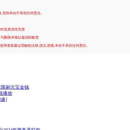
。
除,否则本站不承担任何责任。
和对其真实性负责
予与删除并致以最深的歉意
!使用者搭建运营触犯法律,违法,违规,本站不承担任何责任。
无限刷元宝金钱
线播放
加速]
2024年服务器打包