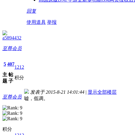
回复
使用道具
举报
a5894432
至尊会员
5
407
1212
主
帖
积分
题
子
发表于 2015-8-21 14:01:44
|
显示全部楼层
至尊会员
嘘，低调。
积分