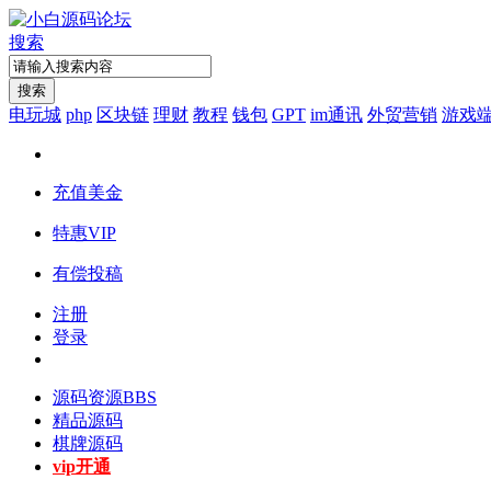
搜索
搜索
电玩城
php
区块链
理财
教程
钱包
GPT
im通讯
外贸营销
游戏
充值美金
特惠VIP
有偿投稿
注册
登录
源码资源
BBS
精品源码
棋牌源码
vip开通