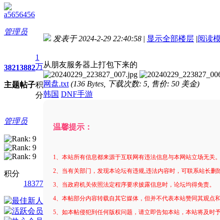
a5656456
管理员
发表于 2024-2-29 22:40:58
|
显示全部楼层
|
阅读
进入图片模式
1
从朋友服务器上打包下来的
万
3821
3882
网盘.txt
(136 Bytes, 下载次数: 5, 售价: 50 美金)
主题
帖子
积
韩国
DNF手游
分
管理员
温馨提示：
1、本站所有信息都来源于互联网有违法信息与本网站立场无关
2、当有关部门，发现本论坛有违规,违法内容时，可联系站长删
积分
18377
3、当政府机关依照法定程序要求披露信息时，论坛均得免责。
4、本帖部分内容转载自其它媒体，但并不代表本站赞同其观点
5、如本帖侵犯到任何版权问题，请立即告知本站，本站将及时