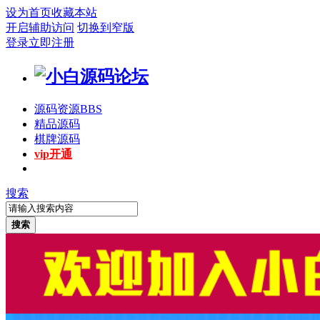
设为首页
收藏本站
开启辅助访问
切换到窄版
登录
立即注册
源码资源
BBS
精品源码
棋牌源码
vip开通
搜索
搜索