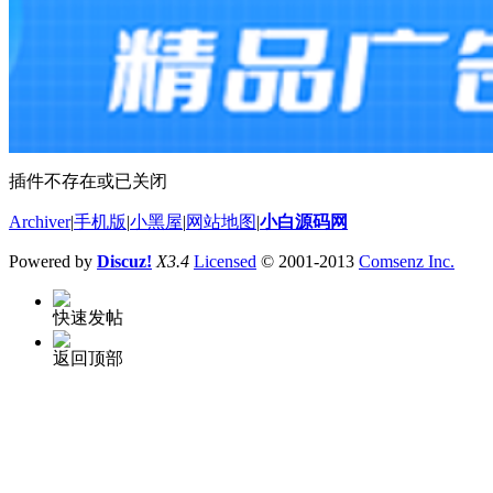
插件不存在或已关闭
Archiver
|
手机版
|
小黑屋
|
网站地图
|
小白源码网
Powered by
Discuz!
X3.4
Licensed
© 2001-2013
Comsenz Inc.
快速发帖
返回顶部