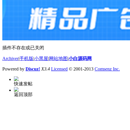
插件不存在或已关闭
Archiver
|
手机版
|
小黑屋
|
网站地图
|
小白源码网
Powered by
Discuz!
X3.4
Licensed
© 2001-2013
Comsenz Inc.
快速发帖
返回顶部