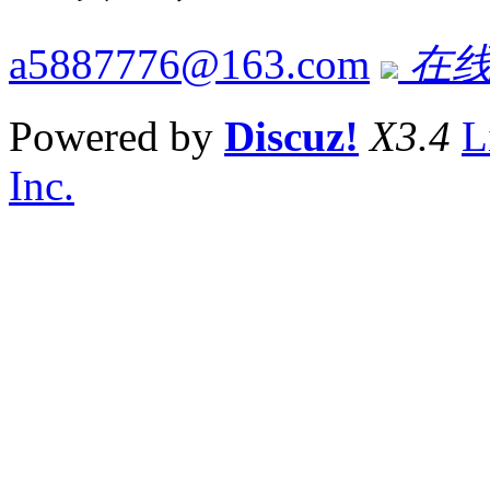
a5887776@163.com
在线
Powered by
Discuz!
X3.4
L
Inc.