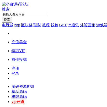
搜索
搜索
电玩城
php
区块链
理财
教程
钱包
GPT
im通讯
外贸营销
游戏
充值美金
特惠VIP
有偿投稿
注册
登录
源码资源
BBS
精品源码
棋牌源码
vip开通