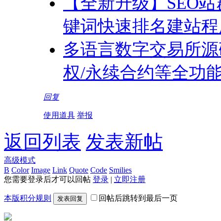
【全新升级】SEO站
键词快速排名建站程
多语言数字交易所源码 
权/永续合约等全功
回复
使用道具
举报
返回列表
发表新帖
高级模式
B
Color
Image
Link
Quote
Code
Smilies
您需要登录后才可以回帖
登录
|
立即注册
本版积分规则
回帖后跳转到最后一页
发表回复