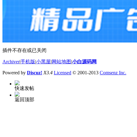
插件不存在或已关闭
Archiver
|
手机版
|
小黑屋
|
网站地图
|
小白源码网
Powered by
Discuz!
X3.4
Licensed
© 2001-2013
Comsenz Inc.
快速发帖
返回顶部