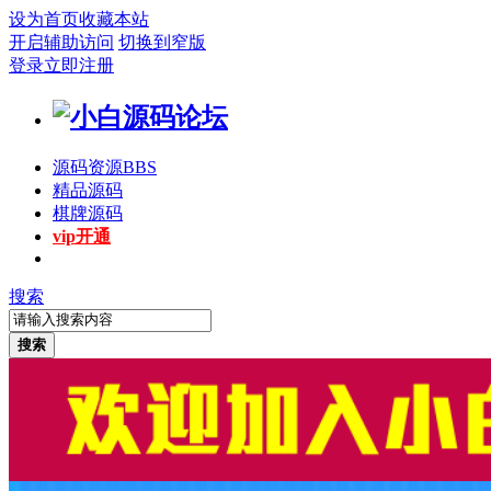
设为首页
收藏本站
开启辅助访问
切换到窄版
登录
立即注册
源码资源
BBS
精品源码
棋牌源码
vip开通
搜索
搜索