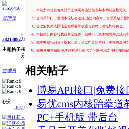
a5656456
1、本站所有信息都来源于互联网有违法信息与本网站立场无关
管理员
2、当有关部门，发现本论坛有违规,违法内容时，可联系站长删
3、当政府机关依照法定程序要求披露信息时，论坛均得免责。
1
4、本帖部分内容转载自其它媒体，但并不代表本站赞同其观点
万
3821
3882
5、如本帖侵犯到任何版权问题，请立即告知本站，本站将及时
主题
帖子
积
6、如果使用本帖附件,本站程序只提供学习使用,请24小时内删除
分
相关帖子
管理员
博易API接口|免费接
易优cms内核跆拳
积分
18377
PC+手机版 带后台