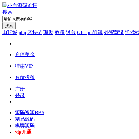
搜索
搜索
电玩城
php
区块链
理财
教程
钱包
GPT
im通讯
外贸营销
游戏
充值美金
特惠VIP
有偿投稿
注册
登录
源码资源
BBS
精品源码
棋牌源码
vip开通