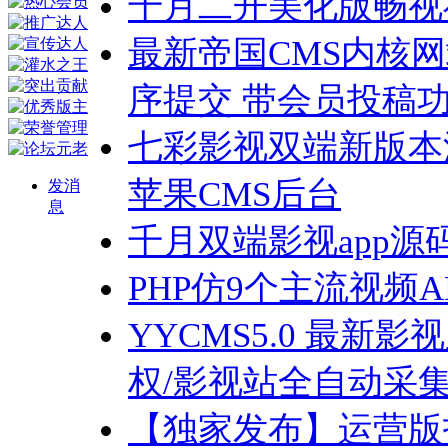
千月二开美化版畅视
最新帝国CMS内核
序提交 带会员投稿
七彩影视双端新版本源码
苹果CMS后台
发消
息
千月双端影视app源码 
PHP仿9个主流视频
YYCMS5.0 最
权/影视站全自动采
【独家发布】运营版