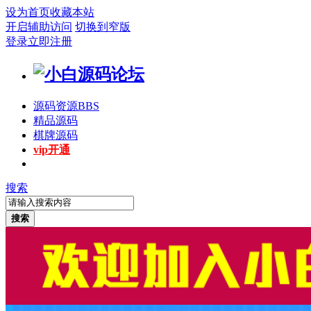
设为首页
收藏本站
开启辅助访问
切换到窄版
登录
立即注册
源码资源
BBS
精品源码
棋牌源码
vip开通
搜索
搜索