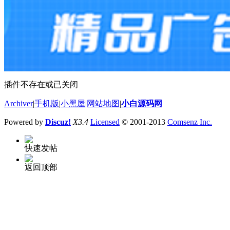
插件不存在或已关闭
Archiver
|
手机版
|
小黑屋
|
网站地图
|
小白源码网
Powered by
Discuz!
X3.4
Licensed
© 2001-2013
Comsenz Inc.
快速发帖
返回顶部