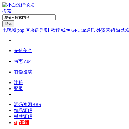
搜索
搜索
电玩城
php
区块链
理财
教程
钱包
GPT
im通讯
外贸营销
游戏
充值美金
特惠VIP
有偿投稿
注册
登录
源码资源
BBS
精品源码
棋牌源码
vip开通