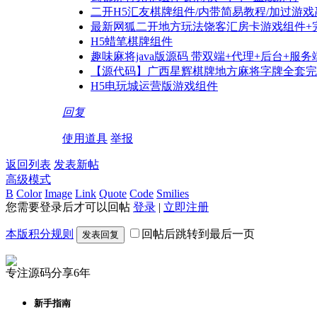
二开H5汇友棋牌组件/内带简易教程/加过游
最新网狐二开地方玩法饶客汇房卡游戏组件+
H5蜡笔棋牌组件
趣味麻将java版源码 带双端+代理+后台+服
【源代码】广西星辉棋牌地方麻将字牌全套完整
H5电玩城运营版游戏组件
回复
使用道具
举报
返回列表
发表新帖
高级模式
B
Color
Image
Link
Quote
Code
Smilies
您需要登录后才可以回帖
登录
|
立即注册
本版积分规则
回帖后跳转到最后一页
发表回复
专注源码分享6年
新手指南