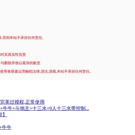
。
除,否则本站不承担任何责任。
和对其真实性负责
予与删除并致以最深的歉意
!使用者搭建运营触犯法律,违法,违规,本站不承担任何责任。
完美过授权,正常使用
牛牛+斗地主+十三水+9人十三水带控制...
程】
+牛牛