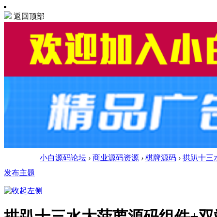
返回顶部
小白源码论坛
›
商业源码资源
›
棋牌源码
›
拱趴十三
发布主题
拱趴十三水大菠萝源码组件+双端