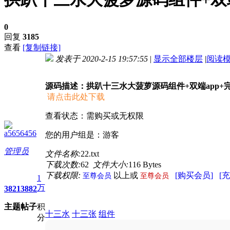
0
回复
3185
查看
[复制链接]
发表于 2020-2-15 19:57:55
|
显示全部楼层
|
阅读
进入图片模式
源码描述：
拱趴十三水大菠萝源码组件+双端app+
请点击此处下载
查看状态：需购买或无权限
a5656456
您的用户组是：游客
管理员
文件名称:
22.txt
下载次数:
62
文件大小:
116 Bytes
下载权限:
以上或
[购买会员]
[
至尊会员
至尊会员
1
万
3821
3882
主题
帖子
积
十三水
十三张
组件
分