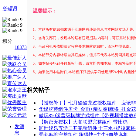
管理员
温馨提示：
1、本站所有信息都来源于互联网有违法信息与本网站立场无关
2、当有关部门，发现本论坛有违规,违法内容时，可联系站长删
积分
3、当政府机关依照法定程序要求披露信息时，论坛均得免责。
18373
4、本帖部分内容转载自其它媒体，但并不代表本站赞同其观点
5、如本帖侵犯到任何版权问题，请立即告知本站，本站将及时
6、如果使用本帖附件,本站程序只提供学习使用,请24小时内删除
相关帖子
【授权补丁】七月酷酷龙过授权组件，应该非
华娱牌苑组件房卡+金币+亲友圈]麻将+扎金花+
傲玩850运营级棋牌游戏组件【带视频搭建教
【解密无授权】大咖联盟完整组件 带比鸡
发消
旷世娱乐五游二开完整组件 十三水+捉鸡麻将
息
蜀都麻将完整组件 跑得快+牛牛+血战麻将