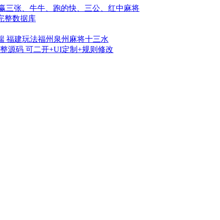
戏赢三张、牛牛、跑的快、三公、红中麻将
完整数据库
务端 福建玩法福州泉州麻将十三水
源码 可二开+UI定制+规则修改