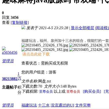
0
回复
3456
查看
[复制链接]
发表于 2021-4-5 23:25:28
|
显示全部楼层
|
阅读模
进入图片模式
福建玩法，福州、泉州加十三水的组合，很能打的一套
a5656456
请点击此处下载
管理员
查看状态：需购买或无权限
您的用户组是：游客
1
万
3821
3882
文件名称:
网盘.txt
下载次数:
70
文件大小:
148 Bytes
主题
帖子
积
下载权限:
以上或
[购买会员]
[
至尊会员
至尊会员
分
管理员
福建玩法
十三水
没流通过的UI
文件完整