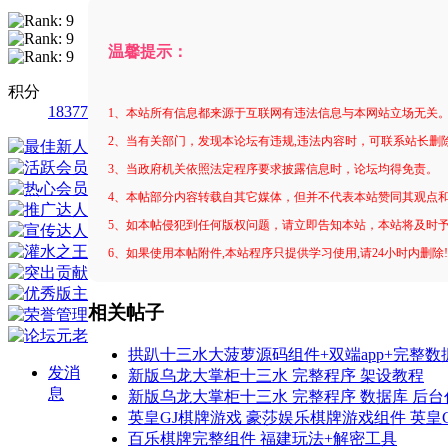
温馨提示：
积分
18377
1、本站所有信息都来源于互联网有违法信息与本网站立场无关
2、当有关部门，发现本论坛有违规,违法内容时，可联系站长删
3、当政府机关依照法定程序要求披露信息时，论坛均得免责。
4、本帖部分内容转载自其它媒体，但并不代表本站赞同其观点
5、如本帖侵犯到任何版权问题，请立即告知本站，本站将及时
6、如果使用本帖附件,本站程序只提供学习使用,请24小时内删除
相关帖子
拱趴十三水大菠萝源码组件+双端app+完整数
发消
新版乌龙大掌柜十三水 完整程序 架设教程
息
新版乌龙大掌柜十三水 完整程序 数据库 后台
英皇GJ棋牌游戏 豪莎娱乐棋牌游戏组件 英皇
百乐棋牌完整组件 福建玩法+解密工具