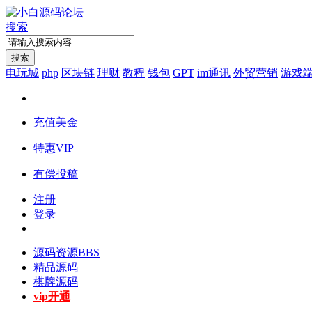
搜索
搜索
电玩城
php
区块链
理财
教程
钱包
GPT
im通讯
外贸营销
游戏
充值美金
特惠VIP
有偿投稿
注册
登录
源码资源
BBS
精品源码
棋牌源码
vip开通