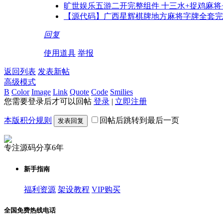
旷世娱乐五游二开完整组件 十三水+捉鸡麻将
【源代码】广西星辉棋牌地方麻将字牌全套完整
回复
使用道具
举报
返回列表
发表新帖
高级模式
B
Color
Image
Link
Quote
Code
Smilies
您需要登录后才可以回帖
登录
|
立即注册
本版积分规则
回帖后跳转到最后一页
发表回复
专注源码分享6年
新手指南
福利资源
架设教程
VIP购买
全国免费热线电话