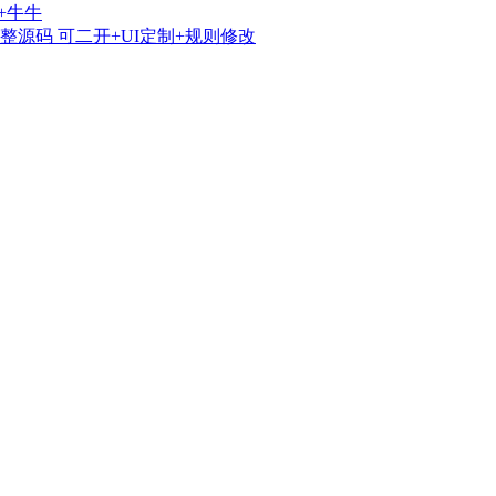
+牛牛
源码 可二开+UI定制+规则修改