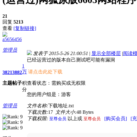
21
回复
5213
查看
[复制链接]
a5656456
管理员
发表于 2015-5-26 21:00:51
|
显示全部楼层
|
阅读
已经运营过的版本自己测试吧可能有漏洞
1
万
请点击此处下载
3821
3882
主题
帖子
积
查看状态：需购买或无权限
分
您的用户组是：游客
管理员
文件名称:
下载地址.txt
下载次数:
17
文件大小:
48 Bytes
下载权限:
以上或
[购买会员]
[
至尊会员
至尊会员