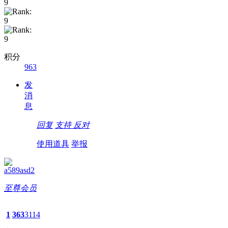
积分
963
发
消
息
回复
支持
反对
使用道具
举报
a589asd2
至尊会员
1
363
3114