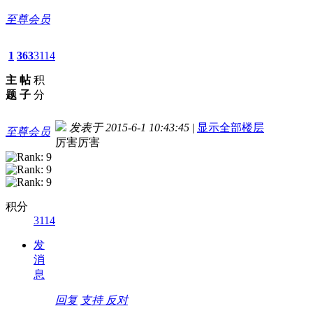
至尊会员
1
363
3114
主
帖
积
题
子
分
发表于 2015-6-1 10:43:45
|
显示全部楼层
至尊会员
厉害厉害
积分
3114
发
消
息
回复
支持
反对