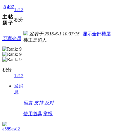
5
407
1212
主
帖
积分
题
子
发表于 2015-6-1 10:37:15
|
显示全部楼层
至尊会员
楼主是超人
积分
1212
发消
息
回复
支持
反对
使用道具
举报
a589asd2