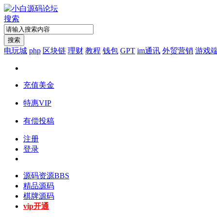
搜索
搜索
电玩城
php
区块链
理财
教程
钱包
GPT
im通讯
外贸营销
游戏
充值美金
特惠VIP
有偿投稿
注册
登录
源码资源
BBS
精品源码
棋牌源码
vip开通