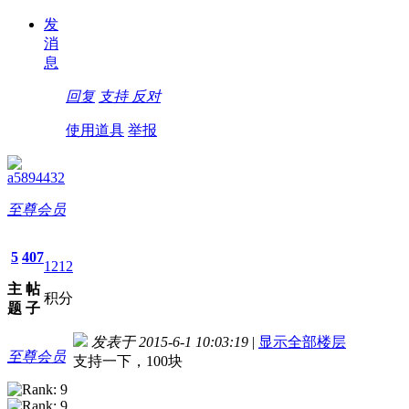
发
消
息
回复
支持
反对
使用道具
举报
a5894432
至尊会员
5
407
1212
主
帖
积分
题
子
发表于 2015-6-1 10:03:19
|
显示全部楼层
至尊会员
支持一下，100块