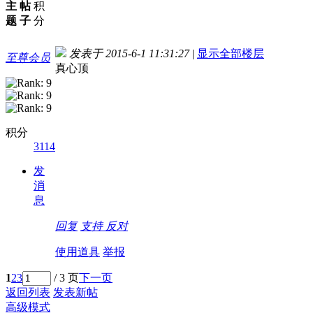
主
帖
积
题
子
分
发表于 2015-6-1 11:31:27
|
显示全部楼层
至尊会员
真心顶
积分
3114
发
消
息
回复
支持
反对
使用道具
举报
1
2
3
/ 3 页
下一页
返回列表
发表新帖
高级模式