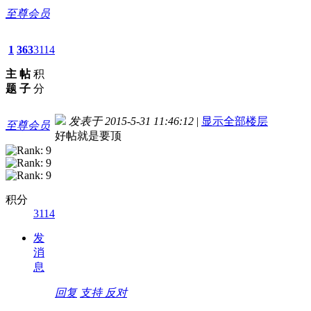
至尊会员
1
363
3114
主
帖
积
题
子
分
发表于 2015-5-31 11:46:12
|
显示全部楼层
至尊会员
好帖就是要顶
积分
3114
发
消
息
回复
支持
反对