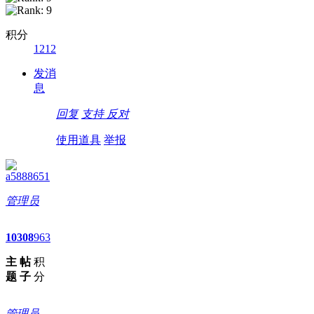
积分
1212
发消
息
回复
支持
反对
使用道具
举报
a5888651
管理员
10
308
963
主
帖
积
题
子
分
管理员