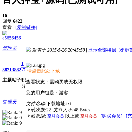
16
回复
6422
查看
[复制链接]
a5656456
管理员
发表于 2015-5-26 20:45:58
|
显示全部楼层
|
阅读
进入图片模式
1
万
3821
3882
请点击此处下载
主题
帖子
积
查看状态：需购买或无权限
分
您的用户组是：游客
管理员
文件名称:
下载地址.txt
下载次数:
22
文件大小:
48 Bytes
下载权限:
以上或
[购买会员]
[
至尊会员
至尊会员