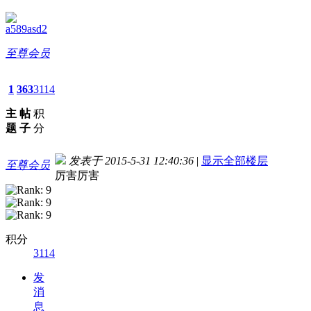
a589asd2
至尊会员
1
363
3114
主
帖
积
题
子
分
发表于 2015-5-31 12:40:36
|
显示全部楼层
至尊会员
厉害厉害
积分
3114
发
消
息