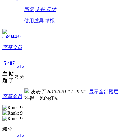
回复
支持
反对
使用道具
举报
a5894432
至尊会员
5
407
1212
主
帖
积分
题
子
发表于 2015-5-31 12:49:05
|
显示全部楼层
至尊会员
难得一见的好帖
积分
1212