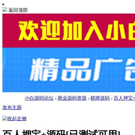
返回顶部
小白源码论坛
›
商业源码资源
›
棋牌源码
›
百人押宝+
发布主题
百人押宝+源码[已测试可用]