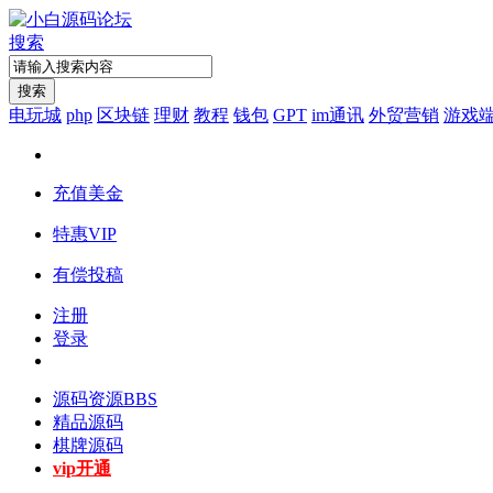
搜索
搜索
电玩城
php
区块链
理财
教程
钱包
GPT
im通讯
外贸营销
游戏
充值美金
特惠VIP
有偿投稿
注册
登录
源码资源
BBS
精品源码
棋牌源码
vip开通