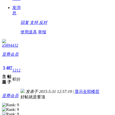
发消
息
回复
支持
反对
使用道具
举报
a5894432
至尊会员
5
407
1212
主
帖
积分
题
子
发表于 2015-5-31 12:57:19
|
显示全部楼层
至尊会员
好帖就是要顶