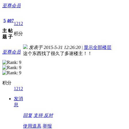
至尊会员
5
407
1212
主
帖
积分
题
子
发表于 2015-5-31 12:26:20
|
显示全部楼层
至尊会员
这个东西找了很久了多谢楼主！！
积分
1212
发消
息
回复
支持
反对
使用道具
举报