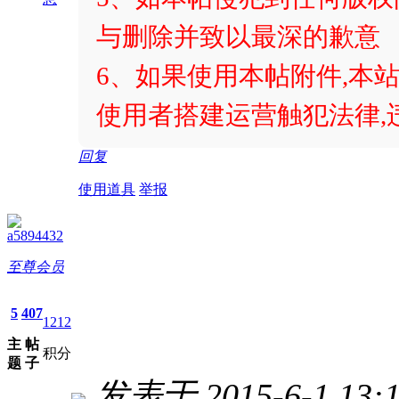
与删除并致以最深的歉意
6、如果使用本帖附件,本站
使用者搭建运营触犯法律,
回复
使用道具
举报
a5894432
至尊会员
5
407
1212
主
帖
积分
题
子
发表于 2015-6-1 13:1