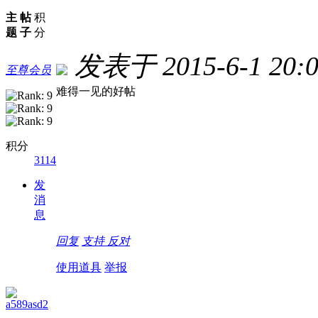
主
帖
积
题
子
分
发表于 2015-6-1 20:0
至尊会员
难得一见的好帖
积分
3114
发
消
息
回复
支持
反对
使用道具
举报
a589asd2