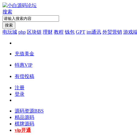
搜索
搜索
电玩城
php
区块链
理财
教程
钱包
GPT
im通讯
外贸营销
游戏
充值美金
特惠VIP
有偿投稿
注册
登录
源码资源
BBS
精品源码
棋牌源码
vip开通