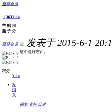
至尊会员
1
363
3114
主
帖
积
题
子
分
发表于 2015-6-1 20:1
至尊会员
这个是好东西。
积分
3114
发
消
息
回复
支持
反对