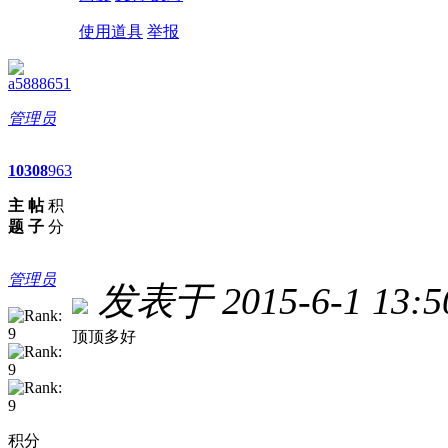
使用道具
举报
a5888651
管理员
10
308
963
主
帖
积
题
子
分
管理员
发表于 2015-6-1 13:5
顶顶多好
积分