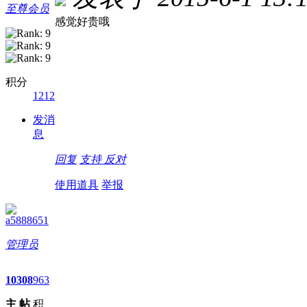
至尊会员
感觉好贵哦
积分
1212
发消
息
回复
支持
反对
使用道具
举报
a5888651
管理员
10
308
963
主
帖
积