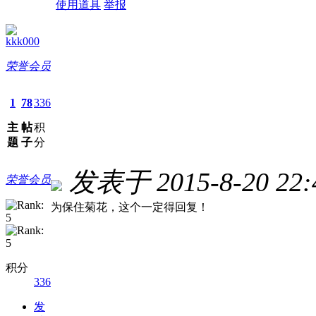
使用道具
举报
kkk000
荣誉会员
1
78
336
主
帖
积
题
子
分
发表于 2015-8-20 22:
荣誉会员
为保住菊花，这个一定得回复！
积分
336
发