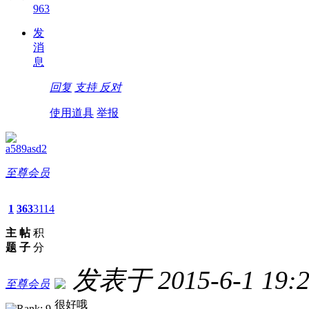
963
发
消
息
回复
支持
反对
使用道具
举报
a589asd2
至尊会员
1
363
3114
主
帖
积
题
子
分
发表于 2015-6-1 19:2
至尊会员
很好哦