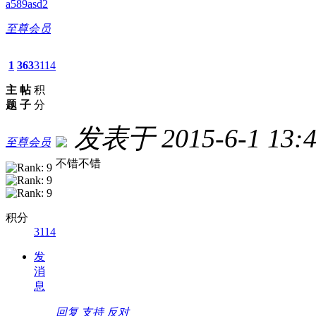
a589asd2
至尊会员
1
363
3114
主
帖
积
题
子
分
发表于 2015-6-1 13:4
至尊会员
不错不错
积分
3114
发
消
息
回复
支持
反对