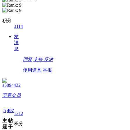
积分
3114
发
消
息
回复
支持
反对
使用道具
举报
a5894432
至尊会员
5
407
1212
主
帖
积分
题
子