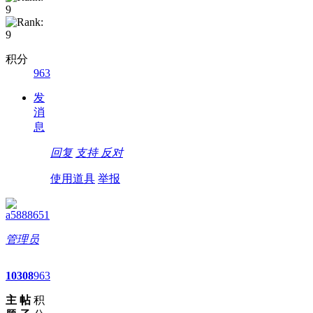
积分
963
发
消
息
回复
支持
反对
使用道具
举报
a5888651
管理员
10
308
963
主
帖
积