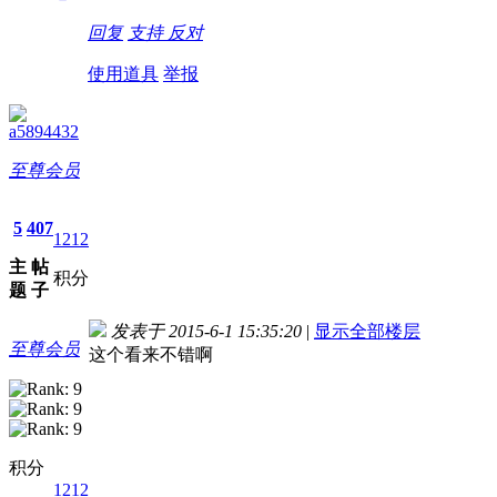
回复
支持
反对
使用道具
举报
a5894432
至尊会员
5
407
1212
主
帖
积分
题
子
发表于 2015-6-1 15:35:20
|
显示全部楼层
至尊会员
这个看来不错啊
积分
1212