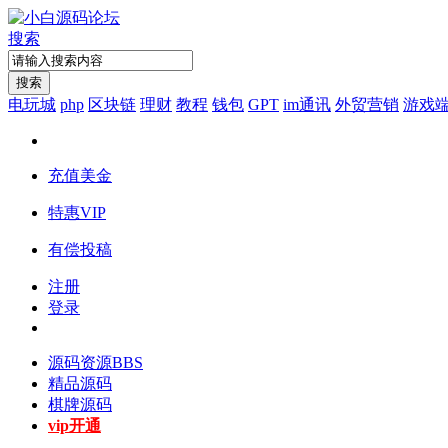
搜索
搜索
电玩城
php
区块链
理财
教程
钱包
GPT
im通讯
外贸营销
游戏
充值美金
特惠VIP
有偿投稿
注册
登录
源码资源
BBS
精品源码
棋牌源码
vip开通