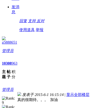
发消
息
回复
支持
反对
使用道具
举报
a5888651
管理员
10
308
963
主
帖
积
题
子
分
管理员
发表于 2015-6-1 16:15:14
|
显示全部楼层
真的很期待。。。 加油