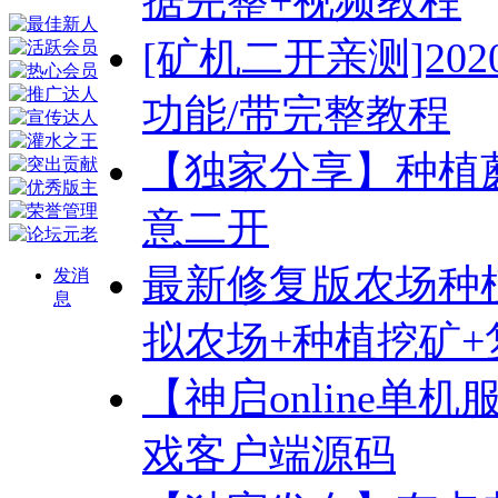
据完整+视频教程
[矿机二开亲测]20
功能/带完整教程
【独家分享】种植
意二开
最新修复版农场种
发消
息
拟农场+种植挖矿+
【神启online单机
戏客户端源码