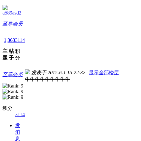
a589asd2
至尊会员
1
363
3114
主
帖
积
题
子
分
发表于 2015-6-1 15:22:32
|
显示全部楼层
至尊会员
牛牛牛牛牛牛牛牛牛
积分
3114
发
消
息