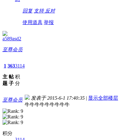
回复
支持
反对
使用道具
举报
a589asd2
至尊会员
1
363
3114
主
帖
积
题
子
分
发表于 2015-6-1 17:40:35
|
显示全部楼层
至尊会员
牛牛牛牛牛牛牛牛牛
积分
3114