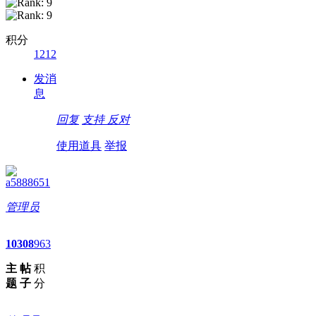
积分
1212
发消
息
回复
支持
反对
使用道具
举报
a5888651
管理员
10
308
963
主
帖
积
题
子
分