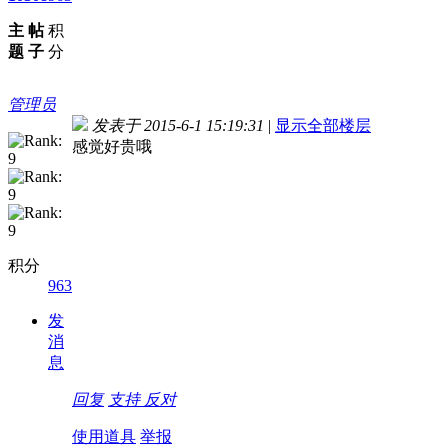
主
帖
积
题
子
分
管理员
发表于 2015-6-1 15:19:31
|
显示全部楼层
感觉好贵哦
积分
963
发
消
息
回复
支持
反对
使用道具
举报