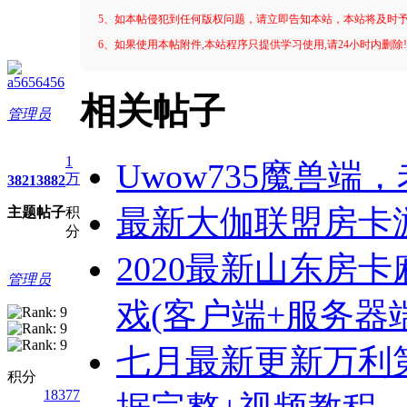
5、如本帖侵犯到任何版权问题，请立即告知本站，本站将及时
6、如果使用本帖附件,本站程序只提供学习使用,请24小时内删除
a5656456
相关帖子
管理员
1
Uwow735魔兽
万
3821
3882
最新大伽联盟房卡游
主题
帖子
积
分
2020最新山东房卡麻
管理员
戏(客户端+服务器
七月最新更新万利
积分
18377