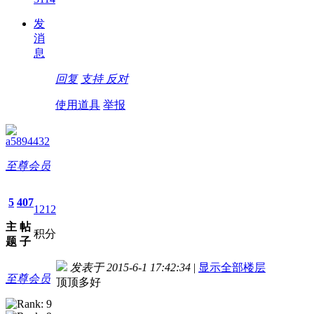
发
消
息
回复
支持
反对
使用道具
举报
a5894432
至尊会员
5
407
1212
主
帖
积分
题
子
发表于 2015-6-1 17:42:34
|
显示全部楼层
至尊会员
顶顶多好