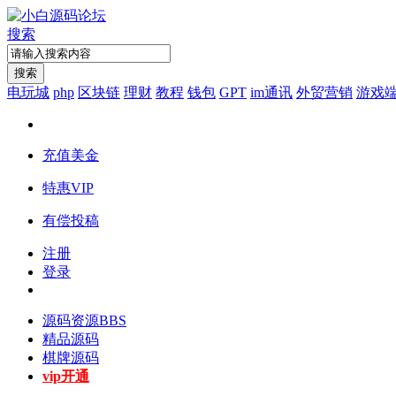
搜索
搜索
电玩城
php
区块链
理财
教程
钱包
GPT
im通讯
外贸营销
游戏
充值美金
特惠VIP
有偿投稿
注册
登录
源码资源
BBS
精品源码
棋牌源码
vip开通