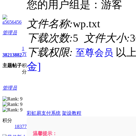
您的用户组是：游客
文件名称:
wp.txt
a5656456
管理员
下载次数:
5
文件大小:
3
1
下载权限:
以
至尊会员
万
3821
3882
金]
主题
帖子
积
分
管理员
彩虹易支付系统
架设教程
积分
18377
温馨提示：