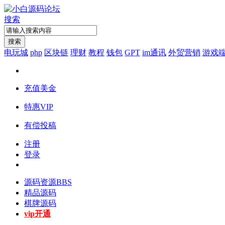
搜索
搜索
电玩城
php
区块链
理财
教程
钱包
GPT
im通讯
外贸营销
游戏
充值美金
特惠VIP
有偿投稿
注册
登录
源码资源
BBS
精品源码
棋牌源码
vip开通