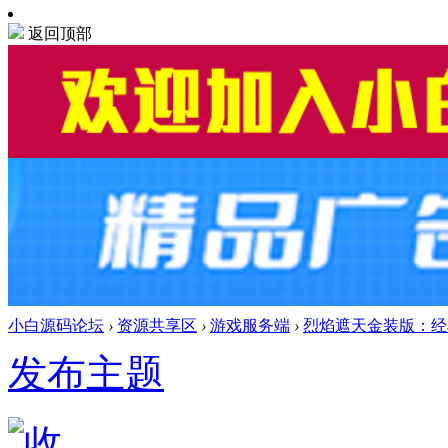
返回顶部
小白源码论坛
›
资源共享区
›
游戏服务端
›
烈焰遮天金装版：经典角
发布主题