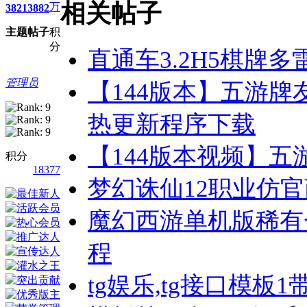
相关帖子
万
3821
3882
主题
帖子
积
分
直通车3.2H5棋牌
管理员
【144版本】五游牌
热更新程序下载
【144版本视频】
积分
18377
梦幻诛仙12职业仿
魔幻西游单机版稀有
程
tg娱乐,tg接口模板