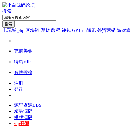
搜索
搜索
电玩城
php
区块链
理财
教程
钱包
GPT
im通讯
外贸营销
游戏
充值美金
特惠VIP
有偿投稿
注册
登录
源码资源
BBS
精品源码
棋牌源码
vip开通