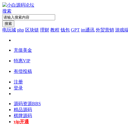
搜索
搜索
电玩城
php
区块链
理财
教程
钱包
GPT
im通讯
外贸营销
游戏
充值美金
特惠VIP
有偿投稿
注册
登录
源码资源
BBS
精品源码
棋牌源码
vip开通