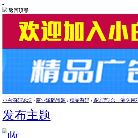
返回顶部
小白源码论坛
›
商业源码资源
›
精品源码
›
多语言3合一港交易双位
发布主题