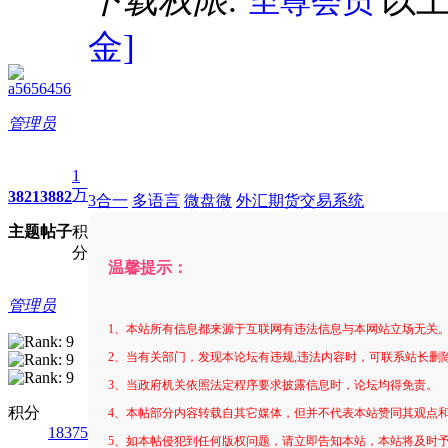
下载权限:
以
至尊会员
金]
a5656456
管理员
1
万
3821
3882
3合一
多语言
微盘微
外汇期货交易系统
主题
帖子
积
分
温馨提示：
管理员
1、本站所有信息都来源于互联网有违法信息与本网站立场无关
2、当有关部门，发现本论坛有违规,违法内容时，可联系站长删
3、当政府机关依照法定程序要求披露信息时，论坛均得免责。
积分
4、本帖部分内容转载自其它媒体，但并不代表本站赞同其观点
18375
5、如本帖侵犯到任何版权问题，请立即告知本站，本站将及时