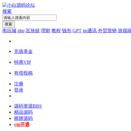
搜索
搜索
电玩城
php
区块链
理财
教程
钱包
GPT
im通讯
外贸营销
游戏
充值美金
特惠VIP
有偿投稿
注册
登录
源码资源
BBS
精品源码
棋牌源码
vip开通