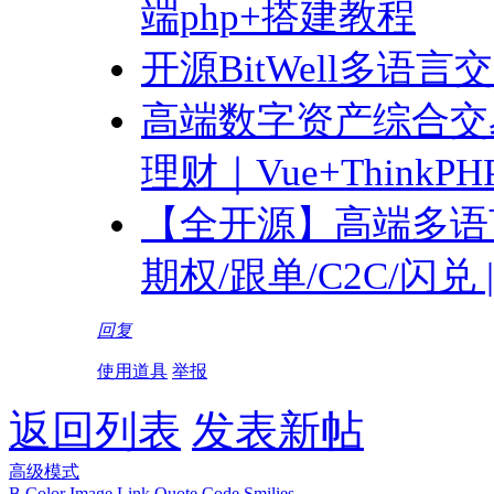
端php+搭建教程
开源BitWell多语言交
高端数字资产综合交
理财｜Vue+ThinkP
【全开源】高端多语言
期权/跟单/C2C/闪兑
回复
使用道具
举报
返回列表
发表新帖
高级模式
B
Color
Image
Link
Quote
Code
Smilies