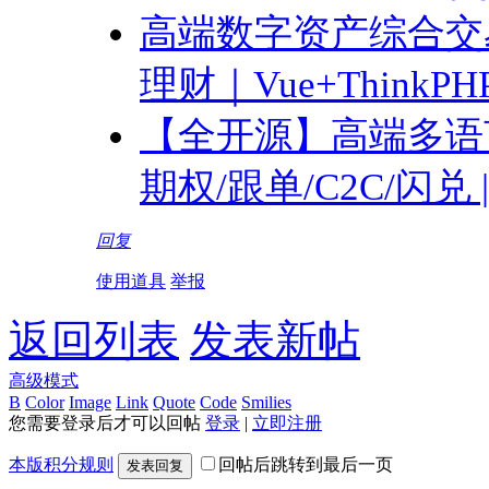
高端数字资产综合交
理财｜Vue+ThinkP
【全开源】高端多语言
期权/跟单/C2C/闪兑
回复
使用道具
举报
返回列表
发表新帖
高级模式
B
Color
Image
Link
Quote
Code
Smilies
您需要登录后才可以回帖
登录
|
立即注册
本版积分规则
回帖后跳转到最后一页
发表回复