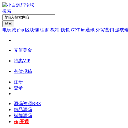
搜索
搜索
电玩城
php
区块链
理财
教程
钱包
GPT
im通讯
外贸营销
游戏
充值美金
特惠VIP
有偿投稿
注册
登录
源码资源
BBS
精品源码
棋牌源码
vip开通