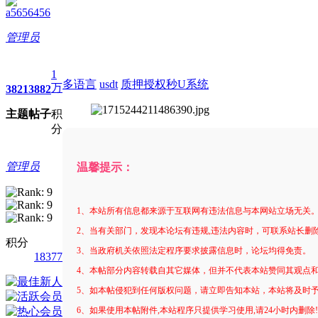
a5656456
管理员
1
多语言
usdt
质押授权秒U系统
万
3821
3882
主题
帖子
积
分
管理员
温馨提示：
1、本站所有信息都来源于互联网有违法信息与本网站立场无关
2、当有关部门，发现本论坛有违规,违法内容时，可联系站长删
积分
3、当政府机关依照法定程序要求披露信息时，论坛均得免责。
18377
4、本帖部分内容转载自其它媒体，但并不代表本站赞同其观点
5、如本帖侵犯到任何版权问题，请立即告知本站，本站将及时
6、如果使用本帖附件,本站程序只提供学习使用,请24小时内删除