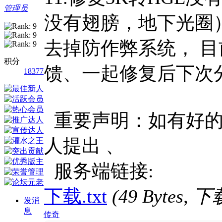
管理员
没有翅膀，地下光圈
去掉防作弊系统， 目
积分
馈、一起修复后下次
18377
重要声明：如有好的
人提出 、
服务端链接:
下载.txt
(49 Bytes,
发消
息
传奇