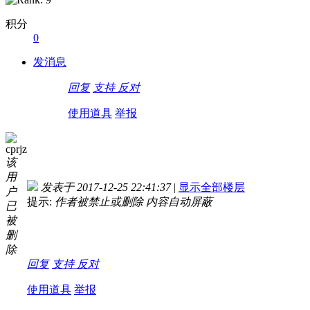
积分
0
发消息
回复
支持
反对
使用道具
举报
cprjz
该
用
发表于 2017-12-25 22:41:37
|
显示全部楼层
户
提示:
作者被禁止或删除 内容自动屏蔽
已
被
删
除
回复
支持
反对
使用道具
举报