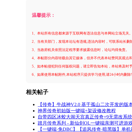
温馨提示：
1、本站所有信息都来源于互联网有违法信息与本网站立场无关
2、当有关部门，发现本论坛有违规,违法内容时，可联系站长删
3、当政府机关依照法定程序要求披露信息时，论坛均得免责。
4、本帖部分内容转载自其它媒体，但并不代表本站赞同其观点
5、如本帖侵犯到任何版权问题，请立即告知本站，本站将及时
6、如果使用本帖附件,本站程序只提供学习使用,请24小时内删除
相关帖子
【传奇】牛战神V2.0 基于孤山二次开发的版
神界传奇初始版一键端+架设修改教程
自带四区冰蛟大闹天宫真正传奇+9无需改系统
踏月传奇系列 - 新仙剑OL一键端亲测可进游
【一键端·免DBC】【追风传奇·暗黑版】单