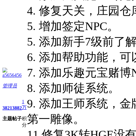
4. 修复天关，庄园
5. 增加签定NPC。
5. 添加新手7级前
6. 添加帮助功能，
7. 添加乐趣元宝赌博
a5656456
8. 添加师徒系统。
管理员
9. 添加王师系统，金
1
万
3821
3882
第一雕像。
主题
帖子
积
分
11.修复3K转HG