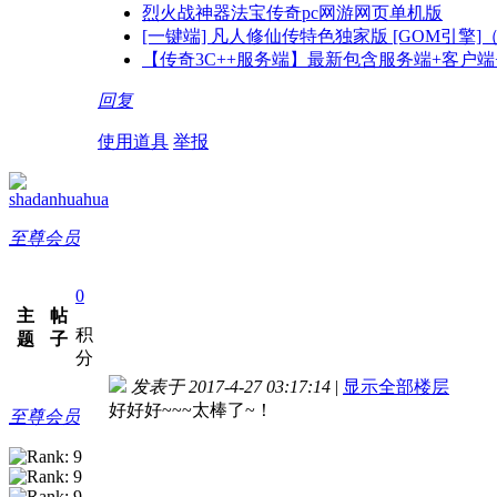
烈火战神器法宝传奇pc网游网页单机版
[一键端] 凡人修仙传特色独家版 [GOM引擎]
【传奇3C++服务端】最新包含服务端+客户
回复
使用道具
举报
shadanhuahua
至尊会员
0
主
帖
积
题
子
分
发表于 2017-4-27 03:17:14
|
显示全部楼层
好好好~~~太棒了~！
至尊会员