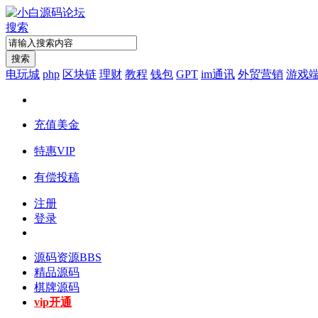
搜索
搜索
电玩城
php
区块链
理财
教程
钱包
GPT
im通讯
外贸营销
游戏
充值美金
特惠VIP
有偿投稿
注册
登录
源码资源
BBS
精品源码
棋牌源码
vip开通