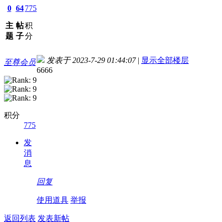
0
64
775
主
帖
积
题
子
分
发表于 2023-7-29 01:44:07
|
显示全部楼层
至尊会员
6666
积分
775
发
消
息
回复
使用道具
举报
返回列表
发表新帖