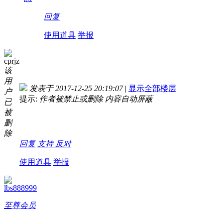
回复
使用道具
举报
cprjz
该
用
发表于 2017-12-25 20:19:07
|
显示全部楼层
户
提示:
作者被禁止或删除 内容自动屏蔽
已
被
删
除
回复
支持
反对
使用道具
举报
lbs888999
至尊会员