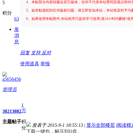
4、本帖部分内容转载自其它媒体，但并不代表本站赞同其观点和对
5、如本帖侵犯到任何版权问题，请立即告知本站，本站将及时予与
积分
63
6、如果使用本帖附件,本站程序只提供学习使用,请24小时内删除!使
发
消
息
回复
支持
反对
使用道具
举报
a5656456
管理员
1
万
3821
3882
主题
帖子
积
发表于 2015-9-1 18:55:13
|
显示全部楼层
|
阅读模
分
下载一键包，解压到D盘。