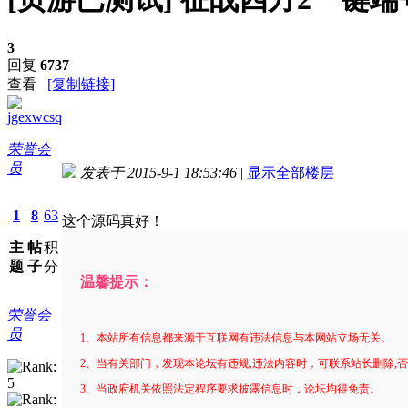
3
回复
6737
查看
[复制链接]
jgexwcsq
荣誉会
员
发表于 2015-9-1 18:53:46
|
显示全部楼层
进入图片模式
1
8
63
这个源码真好！
主
帖
积
题
子
分
温馨提示：
荣誉会
员
1、本站所有信息都来源于互联网有违法信息与本网站立场无关。
2、当有关部门，发现本论坛有违规,违法内容时，可联系站长删除,
3、当政府机关依照法定程序要求披露信息时，论坛均得免责。