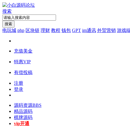
搜索
搜索
电玩城
php
区块链
理财
教程
钱包
GPT
im通讯
外贸营销
游戏
充值美金
特惠VIP
有偿投稿
注册
登录
源码资源
BBS
精品源码
棋牌源码
vip开通