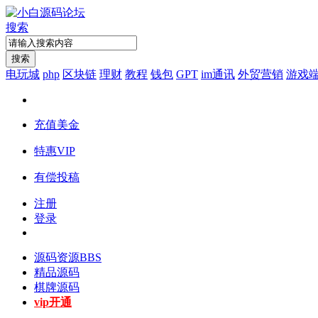
搜索
搜索
电玩城
php
区块链
理财
教程
钱包
GPT
im通讯
外贸营销
游戏
充值美金
特惠VIP
有偿投稿
注册
登录
源码资源
BBS
精品源码
棋牌源码
vip开通