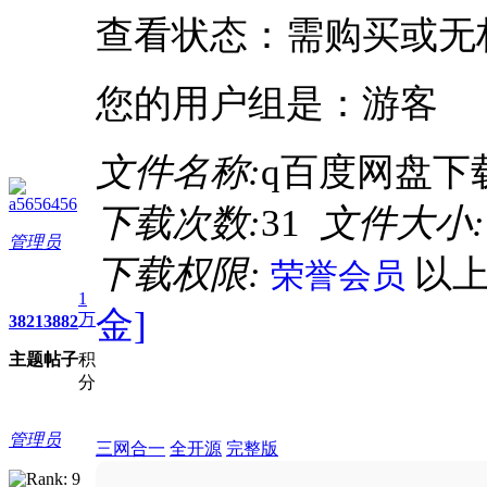
查看状态：需购买或无
您的用户组是：游客
文件名称:
q百度网盘下载
a5656456
下载次数:
31
文件大小:
管理员
下载权限:
以
荣誉会员
1
金]
万
3821
3882
主题
帖子
积
分
管理员
三网合一
全开源
完整版