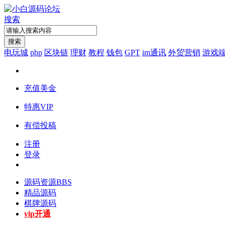
搜索
搜索
电玩城
php
区块链
理财
教程
钱包
GPT
im通讯
外贸营销
游戏
充值美金
特惠VIP
有偿投稿
注册
登录
源码资源
BBS
精品源码
棋牌源码
vip开通