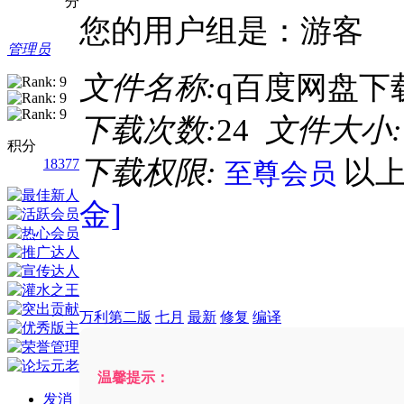
分
您的用户组是：游客
管理员
文件名称:
q百度网盘下载
下载次数:
24
文件大小:
积分
下载权限:
以
18377
至尊会员
金]
万利第二版
七月
最新
修复
编译
温馨提示：
发消