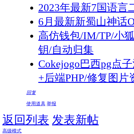
2023年最新7国语言
6月最新新蜀山神话O
高仿钱包/IM/TP/
钥/自动归集
Cokejogo巴西pg
+后端PHP/修复图
回复
使用道具
举报
返回列表
发表新帖
高级模式