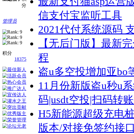
最新支付猫asp运营
分
信支付宝监听工具
管理员
2021代付系统源码 
【无后门版】最新完全
积分
程
18375
盗u多空投增加亚bo
11月份新版盗u秒u系
码|usdt空投|扫码
H5新能源超级充电桩
版本/对接免签约接