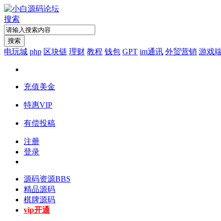
搜索
搜索
电玩城
php
区块链
理财
教程
钱包
GPT
im通讯
外贸营销
游戏
充值美金
特惠VIP
有偿投稿
注册
登录
源码资源
BBS
精品源码
棋牌源码
vip开通