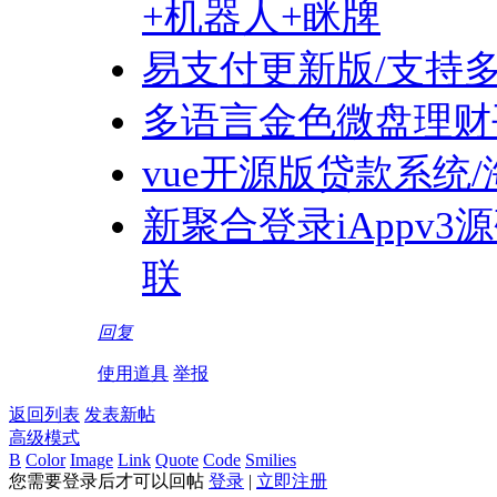
+机器人+眯牌
易支付更新版/支持
多语言金色微盘理财
vue开源版贷款系统
新聚合登录iAppv3
联
回复
使用道具
举报
返回列表
发表新帖
高级模式
B
Color
Image
Link
Quote
Code
Smilies
您需要登录后才可以回帖
登录
|
立即注册