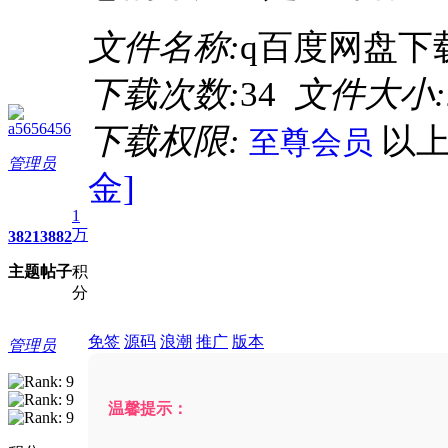
文件名称:
q百度网盘下载
下载次数:
34
文件大小:
a5656456
下载权限:
以
至尊会员
管理员
金]
1
万
3821
3882
主题
帖子
积
分
免签
源码
浪潮
推广
版本
管理员
温馨提示：