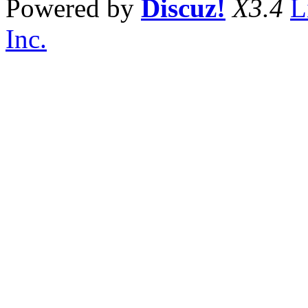
Powered by
Discuz!
X3.4
L
Inc.