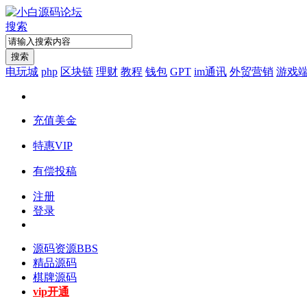
搜索
搜索
电玩城
php
区块链
理财
教程
钱包
GPT
im通讯
外贸营销
游戏
充值美金
特惠VIP
有偿投稿
注册
登录
源码资源
BBS
精品源码
棋牌源码
vip开通