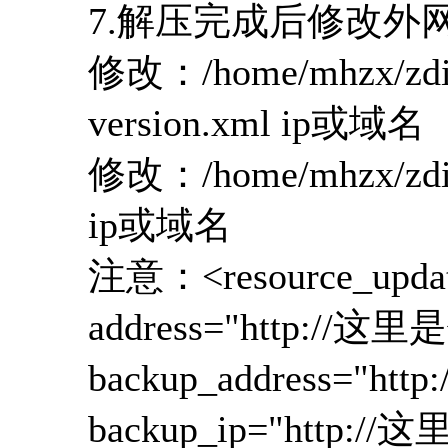
7.解压完成后修改外网
修改：/home/mhzx/zdir
version.xml ip或域名
修改：/home/mhzx/zdir/
ip或域名
注意：<resource_update
address="http://这
backup_address="h
backup_ip="http:/