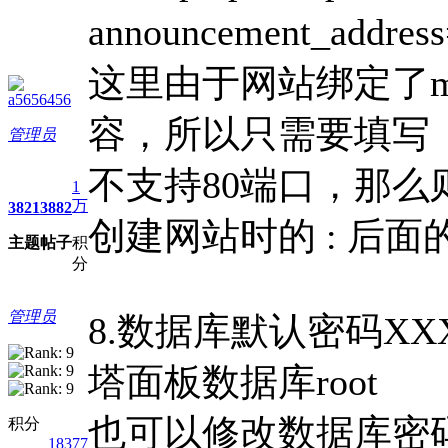
announcement_addr
这里由于网站绑定了m
a5656456
容，所以只需要填写【IP
管理员
不支持80端口，那么则是【I
1
万
3821
3882
创建网站时的 : 后
主题
帖子
积
分
管理员
8.数据库默认密码X
塔面板数据库root
也可以修改数据库密
积分
18377