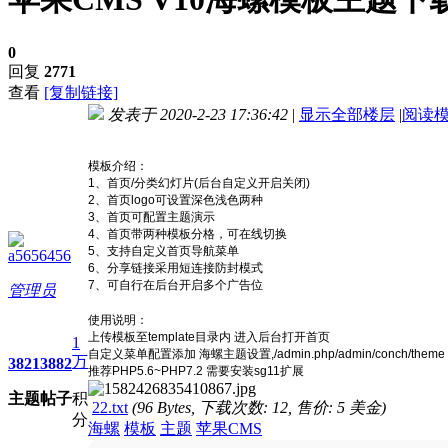
0
回复
2771
查看
[复制链接]
发表于 2020-2-23 17:36:42
|
显示全部楼层
|
阅读
进入图片模式
模板介绍：
1、首页/分类幻灯片(后台自定义开启关闭)
2、首页logo可设置深色浅色两种
3、首页可配置主题演示
4、首页带两种模板分格，可在线切换
5、支持自定义首页导航菜单
a5656456
6、分享链接采用短连接防封模式
7、可自行在后台开启多个广告位
管理员
使用说明：
上传模板至template目录内 进入后台打开首页
1
自定义菜单配置添加 海螺主题设置,/admin.php/admin/conch/theme
万
3821
3882
推荐PHP5.6~PHP7.2 需要安装sg11扩展
主题
帖子
积
22.txt
(96 Bytes, 下载次数: 12, 售价: 5 美金)
分
海螺
模板
主题
苹果CMS