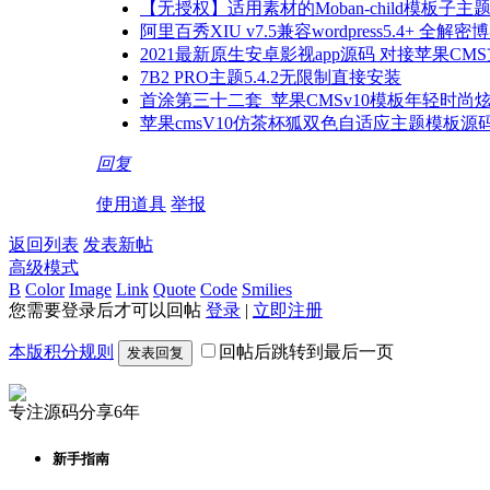
【无授权】适用素材的Moban-child模板子主题
阿里百秀XIU v7.5兼容wordpress5.4+ 全
2021最新原生安卓影视app源码 对接苹果CMS
7B2 PRO主题5.4.2无限制直接安装
首涂第三十二套_苹果CMSv10模板年轻时尚
苹果cmsV10仿茶杯狐双色自适应主题模板源
回复
使用道具
举报
返回列表
发表新帖
高级模式
B
Color
Image
Link
Quote
Code
Smilies
您需要登录后才可以回帖
登录
|
立即注册
本版积分规则
回帖后跳转到最后一页
发表回复
专注源码分享6年
新手指南