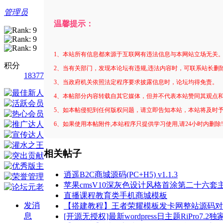
管理员
温馨提示：
1、本站所有信息都来源于互联网有违法信息与本网站立场无关
积分
2、当有关部门，发现本论坛有违规,违法内容时，可联系站长删
18377
3、当政府机关依照法定程序要求披露信息时，论坛均得免责。
4、本帖部分内容转载自其它媒体，但并不代表本站赞同其观点
5、如本帖侵犯到任何版权问题，请立即告知本站，本站将及时
6、如果使用本帖附件,本站程序只提供学习使用,请24小时内删除
相关帖子
逍遥B2C商城源码(PC+H5) v1.1.3
苹果cmsV10深灰色设计风格首涂第二十六
直播课程教育类手机商城模板
发消
【搭建教程】王者荣耀模板发卡网整站源码对
息
[开源无授权]最新wordpress日主题RiPro7