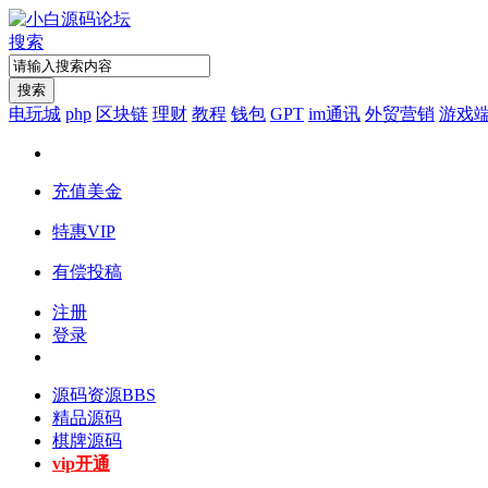
搜索
搜索
电玩城
php
区块链
理财
教程
钱包
GPT
im通讯
外贸营销
游戏
充值美金
特惠VIP
有偿投稿
注册
登录
源码资源
BBS
精品源码
棋牌源码
vip开通