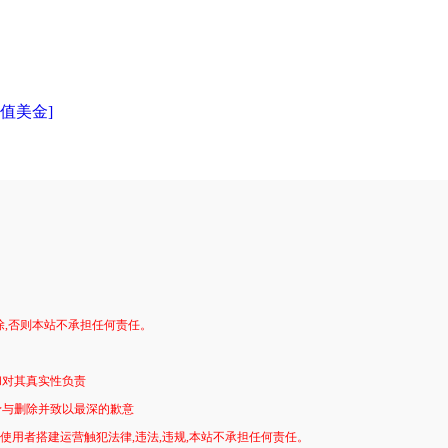
充值美金]
。
除,否则本站不承担任何责任。
和对其真实性负责
予与删除并致以最深的歉意
!使用者搭建运营触犯法律,违法,违规,本站不承担任何责任。