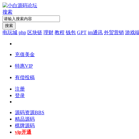
搜索
搜索
电玩城
php
区块链
理财
教程
钱包
GPT
im通讯
外贸营销
游戏
充值美金
特惠VIP
有偿投稿
注册
登录
源码资源
BBS
精品源码
棋牌源码
vip开通