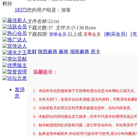
积分
18375
您的用户组是：游客
文件名称:
22.txt
下载次数:
37
文件大小:
138 Bytes
下载权限:
以上或
[购买会员]
[
荣誉会员
至尊会员
发财
陕西麻将
麻将
湖南麻将
房卡
温馨提示：
发消
1、本站所有信息都来源于互联网有违法信息与本网站立场无关
息
2、当有关部门，发现本论坛有违规,违法内容时，可联系站长删
3、当政府机关依照法定程序要求披露信息时，论坛均得免责。
4、本帖部分内容转载自其它媒体，但并不代表本站赞同其观点
5、如本帖侵犯到任何版权问题，请立即告知本站，本站将及时
6、如果使用本帖附件,本站程序只提供学习使用,请24小时内删除