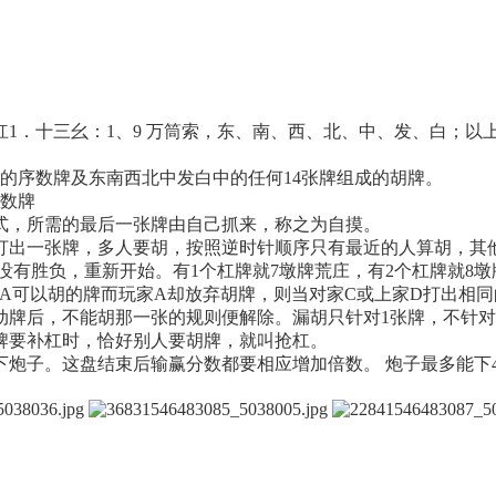
1．十三幺：1、9 万筒索，东、南、西、北、中、发、白；以
能错位的序数牌及东南西北中发白中的任何14张牌组成的胡牌。
序数牌
式，所需的最后一张牌由自己抓来，称之为自摸。
打出一张牌，多人要胡，按照逆时针顺序只有最近的人算胡，其
没有胜负，重新开始。有1个杠牌就7墩牌荒庄，有2个杠牌就8
A可以胡的牌而玩家A却放弃胡牌，则当对家C或上家D打出相
动牌后，不能胡那一张的规则便解除。漏胡只针对1张牌，不针
牌要补杠时，恰好别人要胡牌，就叫抢杠。
下炮子。这盘结束后输赢分数都要相应增加倍数。 炮子最多能下