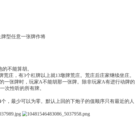
上牌型任意一张牌作将
他的不能算胡。
墩牌荒庄，有3个杠牌以上就13墩牌荒庄。荒庄后庄家继续坐庄。
同的一张牌时，玩家A不能胡那一张牌。除非玩家A有进行动牌的
对一次性听的所有牌。
4个，最少可以为零。默认上回的下炮子的值顺序只有最近的人