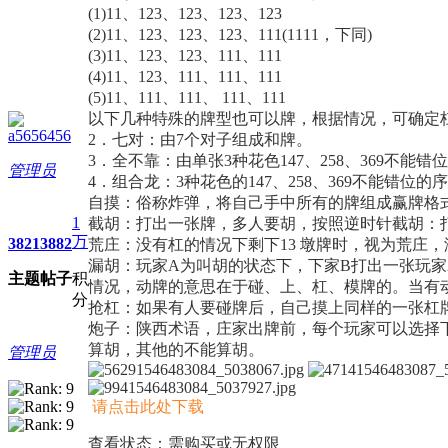
(1)11、123、123、123、123
(2)11、123、123、123、111(1111，下同)
(3)11、123、123、111、111
(4)11、123、111、111、111
(5)11、111、111、 111、111
以下几种特殊的牌型也可以牌，根据情况，可确定杠
a5656456
2．七对：由7个对子组成和牌。
3．全不靠：由单张3种花色147、258、369不
管理员
4．组合龙：3种花色的147、258、369不能错位的
自摸：俗称炸弹，将自己手中所有的牌组成赢牌格
1
截胡：打出一张牌，多人要胡，按照逆时针截胡：
万
3821
3882
荒庄：没有杠的情况下剩下13 墩牌时，视为荒庄，
漏胡：玩家A为叫胡的状态下，下家B打出一张玩家
主题
帖子
积
情况，动牌的意思在于碰、上、杠、模牌的。当有
分
抢杠：如果有人要碰牌后，自己摸上同样的一张杠
炮子：陕西术语，庄家出牌前，每个玩家可以选择
算胡，其他的不能算胡。
管理员
请点击此处下载
查看状态：需购买或无权限