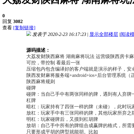
0
回复
3082
查看
[复制链接]
发表于 2020-2-23 16:17:23
|
显示全部楼层
|
阅读
进入图片模式
源码描述：
大荔发财陕西麻将 湖南麻将玩法 运营级陕西房卡
可控，带控制 看最后一张
压缩包内包含编译好的客户端就是演示的样子，安卓
陕西发财麻将服务端+android+ios+后台管理系统
陕西麻将规则
碰牌
碰牌：当自己手中有两张同样的牌，遇到有人弃牌
杠牌
暗杠：玩家持有了四张一样的牌（未碰），此时玩
放杠：玩家手中有三张同样的牌，其他玩家所弃之
明杠：玩家碰牌后，又摸到杠胡牌
放胡：自己手中所有的牌组合成赢牌的格式，所需
只要形成平胡的牌型就能胡。比如