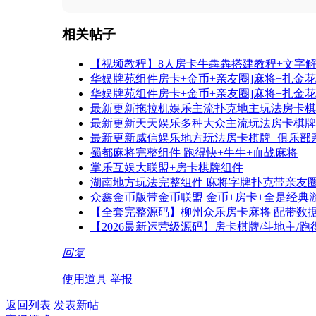
相关帖子
【视频教程】8人房卡牛犇犇搭建教程+文字
华娱牌苑组件房卡+金币+亲友圈]麻将+扎金花+
华娱牌苑组件房卡+金币+亲友圈]麻将+扎金花+
最新更新拖拉机娱乐主流扑克地主玩法房卡棋
最新更新天天娱乐多种大众主流玩法房卡棋牌
最新更新威信娱乐地方玩法房卡棋牌+俱乐部
蜀都麻将完整组件 跑得快+牛牛+血战麻将
掌乐互娱大联盟+房卡棋牌组件
湖南地方玩法完整组件 麻将字牌扑克带亲友圈
众鑫金币版带金币联盟 金币+房卡+全是经典
【全套完整源码】柳州众乐房卡麻将 配带数
【2026最新运营级源码】房卡棋牌/斗地主/跑得快
回复
使用道具
举报
返回列表
发表新帖