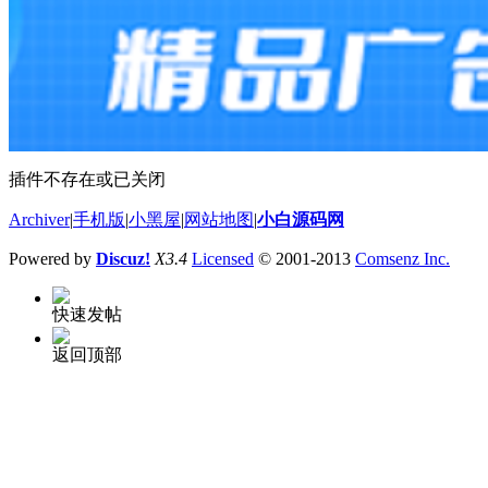
插件不存在或已关闭
Archiver
|
手机版
|
小黑屋
|
网站地图
|
小白源码网
Powered by
Discuz!
X3.4
Licensed
© 2001-2013
Comsenz Inc.
快速发帖
返回顶部