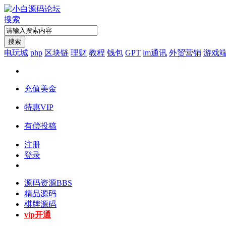
搜索
搜索
电玩城
php
区块链
理财
教程
钱包
GPT
im通讯
外贸营销
游戏
充值美金
特惠VIP
有偿投稿
注册
登录
源码资源
BBS
精品源码
棋牌源码
vip开通