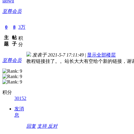
laowu
至尊会员
0
8
3万
主
帖
积
题
子
分
发表于 2021-5-7 17:11:49
|
显示全部楼层
至尊会员
教程链接挂了。。站长大大有空给个新的链接，谢
积分
30152
发消
息
回复
支持
反对