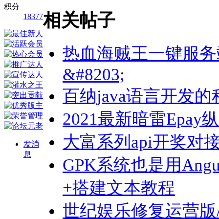
积分
相关帖子
18377
热血海贼王一键服务
&#8203;
百纳java语言开发
2021最新暗雷Epay
大富系列api开奖对
发消
息
GPK系统也是用Angu
+搭建文本教程
世纪娱乐修复运营版