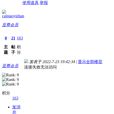
使用道具
举报
cainiaoyizhan
至尊会员
0
21
163
主
帖
积
题
子
分
发表于 2022-7-23 19:42:34
|
显示全部楼层
至尊会员
连接失效无法访问
积分
163
发消
息