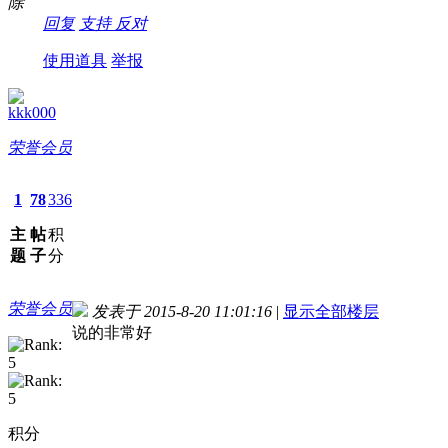
除
回复
支持
反对
使用道具
举报
kkk000
荣誉会员
1
78
336
主
帖
积
题
子
分
荣誉会员
发表于 2015-8-20 11:01:16
|
显示全部楼层
说的非常好
积分