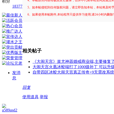
4、本帖部分内容转载自其它媒体，但并不代表本站赞同其观点
积分
18377
5、如本帖侵犯到任何版权问题，请立即告知本站，本站将及时
6、如果使用本帖附件,本站程序只提供学习使用,请24小时内删除
相关帖子
《大闹天宫》蚩尤神器婚戒商业端,主要修复了
大闹天宫火凰冰蛟端打了1000级补丁 可以升级
自带四区冰蛟大闹天宫真正传奇+9无需改系统
发消
息
回复
使用道具
举报
a589asd2