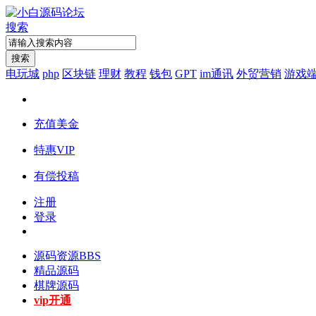
搜索
搜索
电玩城
php
区块链
理财
教程
钱包
GPT
im通讯
外贸营销
游戏
充值美金
特惠VIP
有偿投稿
注册
登录
源码资源
BBS
精品源码
棋牌源码
vip开通