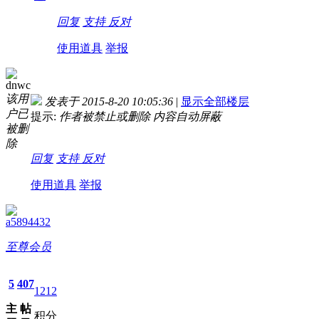
回复
支持
反对
使用道具
举报
dnwc
该用
发表于 2015-8-20 10:05:36
|
显示全部楼层
户已
提示:
作者被禁止或删除 内容自动屏蔽
被删
除
回复
支持
反对
使用道具
举报
a5894432
至尊会员
5
407
1212
主
帖
积分