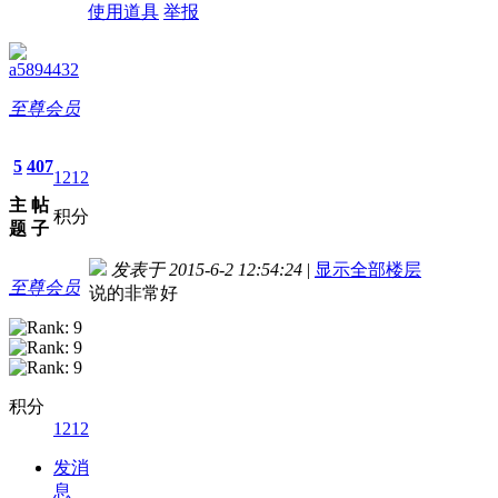
使用道具
举报
a5894432
至尊会员
5
407
1212
主
帖
积分
题
子
发表于 2015-6-2 12:54:24
|
显示全部楼层
至尊会员
说的非常好
积分
1212
发消
息