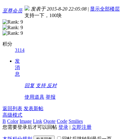
发表于 2015-8-20 22:05:08
|
显示全部楼层
至尊会员
支持一下，100块
积分
3114
发
消
息
回复
支持
反对
使用道具
举报
返回列表
发表新帖
高级模式
B
Color
Image
Link
Quote
Code
Smilies
您需要登录后才可以回帖
登录
|
立即注册
本版积分规则
回帖后跳转到最后一页