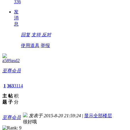
336
发
消
息
回复
支持
反对
使用道具
举报
a589asd2
至尊会员
1
363
3114
主
帖
积
题
子
分
发表于 2015-8-20 21:59:24
|
显示全部楼层
至尊会员
很好哦