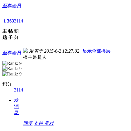
至尊会员
1
363
3114
主
帖
积
题
子
分
发表于 2015-6-2 12:27:02
|
显示全部楼层
至尊会员
楼主是超人
积分
3114
发
消
息
回复
支持
反对