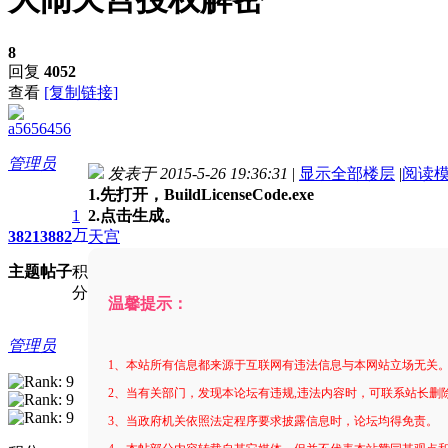
8
回复
4052
查看
[复制链接]
a5656456
管理员
发表于 2015-5-26 19:36:31
|
显示全部楼层
|
阅读
1.先打开，BuildLicenseCode.exe
1
2.点击生成。
万
3821
3882
天宫
主题
帖子
积
分
温馨提示：
管理员
1、本站所有信息都来源于互联网有违法信息与本网站立场无关
2、当有关部门，发现本论坛有违规,违法内容时，可联系站长删
3、当政府机关依照法定程序要求披露信息时，论坛均得免责。