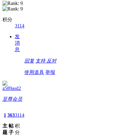
积分
3114
发
消
息
回复
支持
反对
使用道具
举报
a589asd2
至尊会员
1
363
3114
主
帖
积
题
子
分