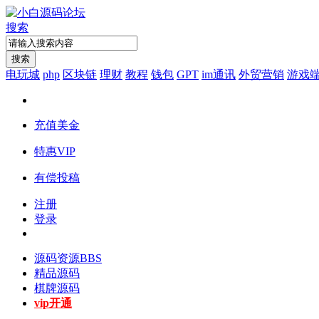
搜索
搜索
电玩城
php
区块链
理财
教程
钱包
GPT
im通讯
外贸营销
游戏
充值美金
特惠VIP
有偿投稿
注册
登录
源码资源
BBS
精品源码
棋牌源码
vip开通