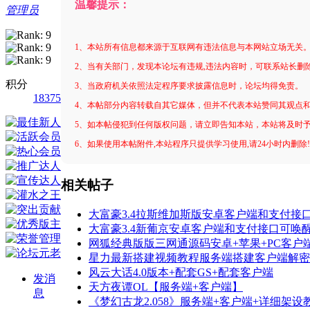
温馨提示：
管理员
1、本站所有信息都来源于互联网有违法信息与本网站立场无关
2、当有关部门，发现本论坛有违规,违法内容时，可联系站长删
积分
3、当政府机关依照法定程序要求披露信息时，论坛均得免责。
18375
4、本帖部分内容转载自其它媒体，但并不代表本站赞同其观点
5、如本帖侵犯到任何版权问题，请立即告知本站，本站将及时
6、如果使用本帖附件,本站程序只提供学习使用,请24小时内删除
相关帖子
大富豪3.4拉斯维加斯版安卓客户端和支付接
大富豪3.4新葡京安卓客户端和支付接口可唤
网狐经典版版三网通源码安卓+苹果+PC客户
星力最新搭建视频教程服务端搭建客户端解密
风云大话4.0版本+配套GS+配套客户端
发消
天方夜谭OL【服务端+客户端】
息
《梦幻古龙2.058》服务端+客户端+详细架设