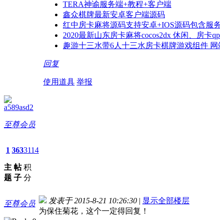
TERA神谕服务端+教程+客户端
鑫众棋牌最新安卓客户端源码
红中房卡麻将源码支持安卓+IOS源码包含服
2020最新山东房卡麻将cocos2dx 休闲、房
趣游十三水带6人十三水房卡棋牌游戏组件 网
回复
使用道具
举报
a589asd2
至尊会员
1
363
3114
主
帖
积
题
子
分
发表于 2015-8-21 10:26:30
|
显示全部楼层
至尊会员
为保住菊花，这个一定得回复！