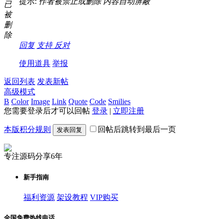
提示:
作者被禁止或删除 内容自动屏蔽
已
被
删
除
回复
支持
反对
使用道具
举报
返回列表
发表新帖
高级模式
B
Color
Image
Link
Quote
Code
Smilies
您需要登录后才可以回帖
登录
|
立即注册
本版积分规则
回帖后跳转到最后一页
发表回复
专注源码分享6年
新手指南
福利资源
架设教程
VIP购买
全国免费热线电话