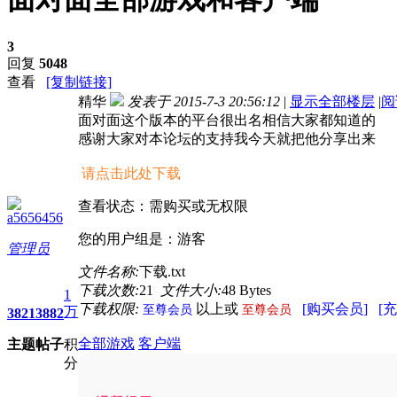
3
回复
5048
查看
[复制链接]
精华
发表于 2015-7-3 20:56:12
|
显示全部楼层
|
阅
面对面这个版本的平台很出名相信大家都知道的
感谢大家对本论坛的支持我今天就把他分享出来
请点击此处下载
查看状态：需购买或无权限
a5656456
您的用户组是：游客
管理员
文件名称:
下载.txt
下载次数:
21
文件大小:
48 Bytes
1
下载权限:
以上或
[购买会员]
[
至尊会员
至尊会员
万
3821
3882
全部游戏
客户端
主题
帖子
积
分