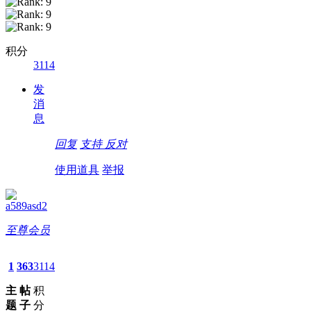
积分
3114
发
消
息
回复
支持
反对
使用道具
举报
a589asd2
至尊会员
1
363
3114
主
帖
积
题
子
分