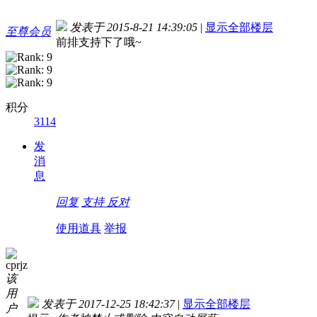
发表于 2015-8-21 14:39:05
|
显示全部楼层
至尊会员
前排支持下了哦~
积分
3114
发
消
息
回复
支持
反对
使用道具
举报
cprjz
该
用
发表于 2017-12-25 18:42:37
|
显示全部楼层
户