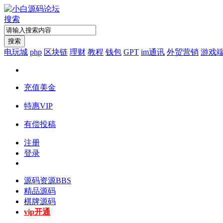
搜索
搜索
电玩城
php
区块链
理财
教程
钱包
GPT
im通讯
外贸营销
游戏
充值美金
特惠VIP
有偿投稿
注册
登录
源码资源
BBS
精品源码
棋牌源码
vip开通