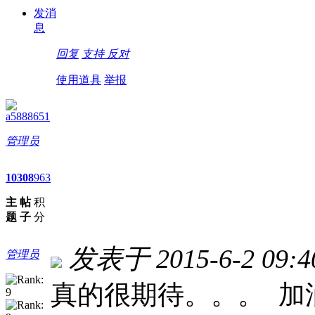
发消
息
回复
支持
反对
使用道具
举报
a5888651
管理员
10
308
963
主
帖
积
题
子
分
发表于 2015-6-2 09:4
管理员
真的很期待。。。 加