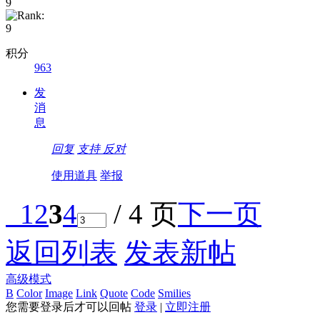
积分
963
发
消
息
回复
支持
反对
使用道具
举报
1
2
3
4
/ 4 页
下一页
返回列表
发表新帖
高级模式
B
Color
Image
Link
Quote
Code
Smilies
您需要登录后才可以回帖
登录
|
立即注册