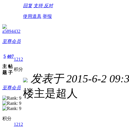
回复
支持
反对
使用道具
举报
a5894432
至尊会员
5
407
1212
主
帖
积分
题
子
发表于 2015-6-2 09:3
至尊会员
楼主是超人
积分
1212