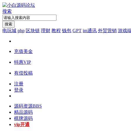
搜索
搜索
电玩城
php
区块链
理财
教程
钱包
GPT
im通讯
外贸营销
游戏
充值美金
特惠VIP
有偿投稿
注册
登录
源码资源
BBS
精品源码
棋牌源码
vip开通