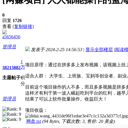
0
回复
1726
查看
[复制链接]
a5656456
管理员
发表于 2024-2-25 14:56:53
|
显示全部楼层
|
阅读
进入图片模式
1
项目原理：通过在拼多多上发布视频，该视频上挂
万
3821
3882
适合人群： 大学生、上班族、宝妈等创业者、副
主题
帖子
积
分
目前这个项目操作的人不多，而且多多视频是拼多
这样才有利于第一波人崛起吃到平台的红利，越早
管理员
结果了可以上软件批量操作。收益巨大！
项目收益：
网盘.txt
(94 Bytes, 下载次数: 3, 售价: 20 美金)