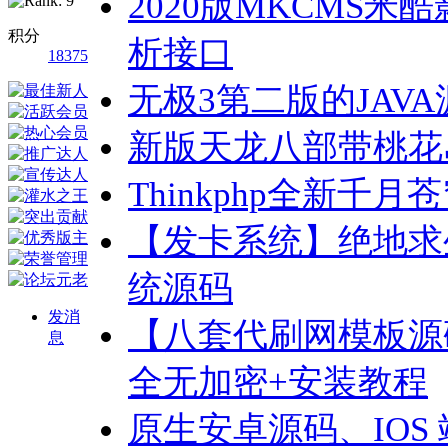
2020版MKCMS米酷
积分
析接口
18375
无极3第二版的JAV
新版天龙八部带桃花
Thinkphp全新千
【发卡系统】绝地求
统源码
发消
【八套代刷网模板源
息
全无加密+安装教程
原生安卓源码、IOS