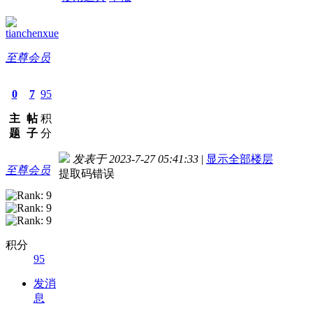
tianchenxue
至尊会员
0
7
95
主
帖
积
题
子
分
发表于 2023-7-27 05:41:33
|
显示全部楼层
至尊会员
提取码错误
积分
95
发消
息