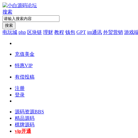
搜索
搜索
电玩城
php
区块链
理财
教程
钱包
GPT
im通讯
外贸营销
游戏
充值美金
特惠VIP
有偿投稿
注册
登录
源码资源
BBS
精品源码
棋牌源码
vip开通