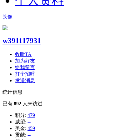
个人资料
头像
w391117931
收听TA
加为好友
给我留言
打个招呼
发送消息
统计信息
已有
892
人来访过
积分:
479
威望:
--
美金:
459
贡献:
--