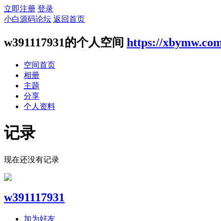
立即注册
登录
小白源码论坛
返回首页
w391117931的个人空间
https://xbymw.co
空间首页
相册
主题
分享
个人资料
记录
现在还没有记录
w391117931
加为好友