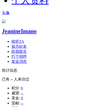
个人资料
头像
JeanineImano
收听TA
加为好友
给我留言
打个招呼
发送消息
统计信息
已有
--
人来访过
积分:
6
威望:
--
美金:
6
贡献:
--