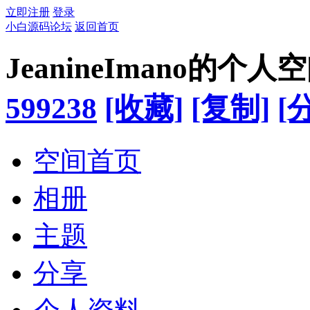
立即注册
登录
小白源码论坛
返回首页
JeanineImano的个人
599238
[收藏]
[复制]
[
空间首页
相册
主题
分享