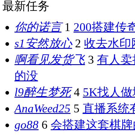
最新任务
你的诺言
1
200搭建传
s1安然放心
2
收去水印
啊看见发货飞
3
有人卖
的没
l9醉生梦死
4
5K找人
AnaWeed25
5
直播系统
go88
6
会搭建这套棋牌