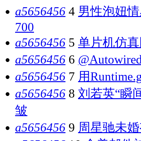
a5656456
4
男性泡妞情
700
a5656456
5
单片机仿真
a5656456
6
@Autowir
a5656456
7
用Runtime.
a5656456
8
刘若英“瞬
皱
a5656456
9
周星驰未婚