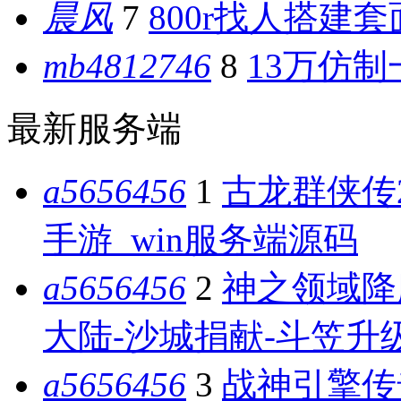
晨风
7
800r找人搭建
mb4812746
8
13万仿制
最新服务端
a5656456
1
古龙群侠传
手游_win服务端源码
a5656456
2
神之领域降
大陆-沙城捐献-斗笠升级
a5656456
3
战神引擎传