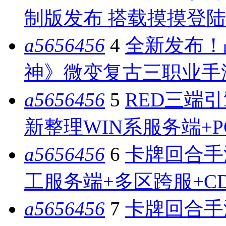
制版发布 搭载摸摸登陆
a5656456
4
全新发布！
神》微变复古三职业手游 
a5656456
5
RED三端引
新整理WIN系服务端+
a5656456
6
卡牌回合手
工服务端+多区跨服+C
a5656456
7
卡牌回合手