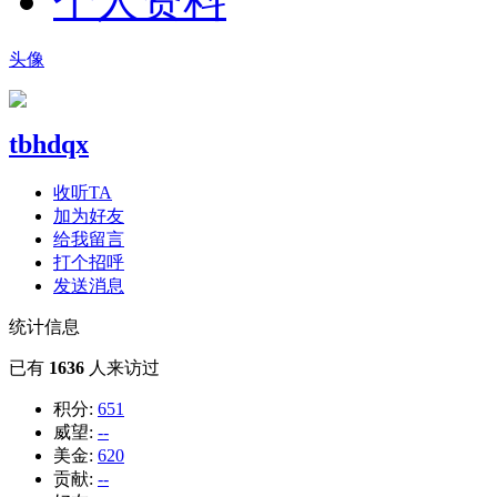
个人资料
头像
tbhdqx
收听TA
加为好友
给我留言
打个招呼
发送消息
统计信息
已有
1636
人来访过
积分:
651
威望:
--
美金:
620
贡献:
--