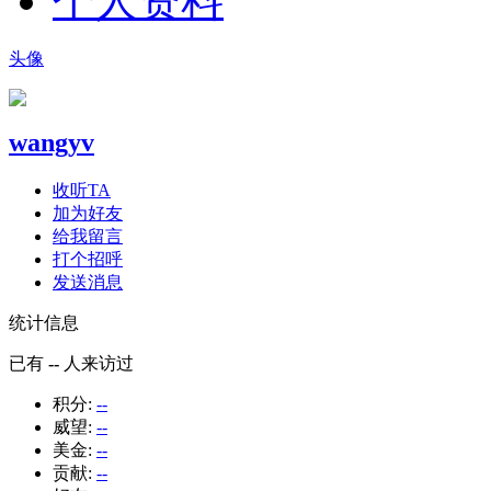
个人资料
头像
wangyv
收听TA
加为好友
给我留言
打个招呼
发送消息
统计信息
已有
--
人来访过
积分:
--
威望:
--
美金:
--
贡献:
--