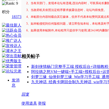
2、当有关部门，发现本论坛有违规,违法内容时，可联系站长删
3、当政府机关依照法定程序要求披露信息时，论坛均得免责。
积分
18373
4、本帖部分内容转载自其它媒体，但并不代表本站赞同其观点
5、如本帖侵犯到任何版权问题，请立即告知本站，本站将及时
6、如果使用本帖附件,本站程序只提供学习使用,请24小时内删除
相关帖子
新剑侠情杨门完整手工端 授权后台+详细教程+
阿拉德之怒VM一键端+手工端+授权后台+运
剑梦三缘_仙侠剑梦三缘_Win学习手工端_通
发消
九天神话_经典卡牌回合制九天神话_win学习
息
回复
使用道具
举报