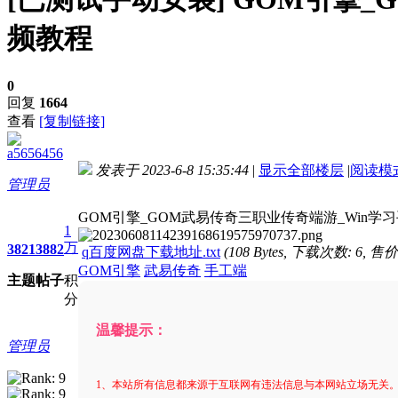
频教程
0
回复
1664
查看
[复制链接]
a5656456
发表于 2023-6-8 15:35:44
|
显示全部楼层
|
阅读模
管理员
进入图片模式
GOM引擎_GOM武易传奇三职业传奇端游_Win学
1
万
3821
3882
q百度网盘下载地址.txt
(108 Bytes, 下载次数: 6, 售价
GOM引擎
武易传奇
手工端
主题
帖子
积
分
温馨提示：
管理员
1、本站所有信息都来源于互联网有违法信息与本网站立场无关