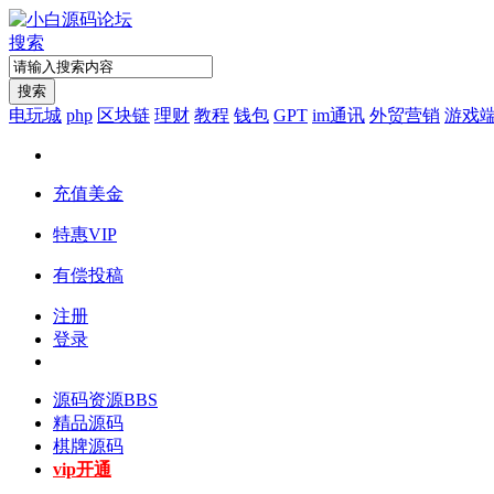
搜索
搜索
电玩城
php
区块链
理财
教程
钱包
GPT
im通讯
外贸营销
游戏
充值美金
特惠VIP
有偿投稿
注册
登录
源码资源
BBS
精品源码
棋牌源码
vip开通